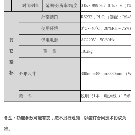
时间测量
范围
/
分辨率
/
精度
0.0s
～
999.9s / 0.1s /
±
（
1%
s
t
外部接口
RS232
，
PLC;
（选配：
RS485
使用环境
0℃
～
40℃
，
20%RH
～
7
5
%R
供电电源
AC220V
，
50
/60
Hz
其
它
重
量
10
.2kg
指
标
外
形
尺寸
300mm
×
88
mm
×
380
mm
（
W
×
附
件
说明书
1
本，电源线（
1.5
米）
备注：功能参数可能有变，恕不另行通知，以签订合同技术协议为
准。