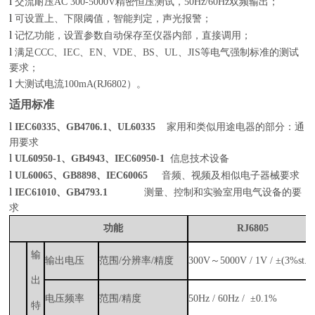
l
交流耐压
AC
300-5000V
精密恒压测试，
50Hz/60Hz
双频输出；
l
可设置上、下限阈值，智能判定，声光报警；
l
记忆
功能
，设置参数
自动
保存至仪器内部，
直接
调用
；
l
满足
CCC
、
IEC
、
EN
、
VDE
、
BS
、
UL
、
JIS
等电气强制标准的测试
要求；
l
大测试电流
100mA(
RJ6802
）。
适用标准
l
IEC60335
、
GB4706.1
、
UL60335
家用和类似用途电器的部分：通
用要求
l
UL60950-1
、
GB4943
、
IEC60950-1
信息技术设备
l
UL60065
、
GB8898
、
IEC60065
音频、视频及相似电子器械要求
l
IEC61010
、
GB4793.1
测量、控制和实验室用电气设备的要
求
功能
RJ6805
输
输出电压
范围
/
分辨率
/
精度
300V
～
5000V / 1V / ±(3%
st
.
+
出
电压频率
范围
/
精度
50Hz / 60Hz / ±0.1%
特