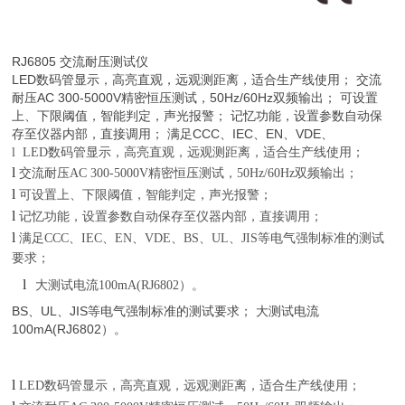
RJ6805 交流耐压测试仪
LED数码管显示，高亮直观，远观测距离，适合生产线使用； 交流
耐压AC 300-5000V精密恒压测试，50Hz/60Hz双频输出； 可设置
上、下限阈值，智能判定，声光报警； 记忆功能，设置参数自动保
存至仪器内部，直接调用； 满足CCC、IEC、EN、VDE、
l
LED
数码管显示，高亮直观，远观测距离，适合生产线使用；
l
交流耐压
AC
300-5000V
精密恒压测试，
50Hz/60Hz
双频输出；
l
可设置上、下限阈值，智能判定，声光报警；
l
记忆
功能
，设置参数
自动
保存至仪器内部，
直接
调用
；
l
满足
CCC
、
IEC
、
EN
、
VDE
、
BS
、
UL
、
JIS
等电气强制标准的测试
要求；
l
大测试电流
100mA(
RJ6802
）。
BS、UL、JIS等电气强制标准的测试要求； 大测试电流
100mA(RJ6802）。
l
LED
数码管显示，高亮直观，远观测距离，适合生产线使用；