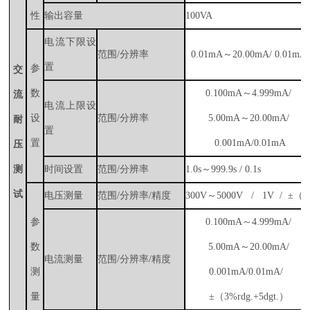
性
输出容量
100VA
电流下限设
范围
/
分辨率
0.0
1
mA
～
20.00mA/
0.01mA
置
参
交
数
0.100mA
～
4.999mA/
流
电流上限设
设
范围
/
分辨率
5.00mA
～
20.00mA/
耐
置
置
0.001mA/0.01mA
压
测
时间设置
范围
/
分辨率
1.0s
～
999.9s / 0.1s
试
电压测量
范围
/
分辨率
/
精度
300V
～
5000V / 1V / ±
（
3
参
0.100mA
～
4.999mA/
数
5.00mA
～
20.00mA
/
电流测量
范围
/
分辨率
/
精度
测
0.001mA/0.01mA/
量
±
（
3%
rdg.
+
5dgt.
）