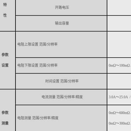
特
开路电压
性
输出容量
电阻上限设置
范围
/
分辨率
参数
设置
电阻下限设置
范围
/
分辨率
0mΩ
～
100mΩ 
时间设置
范围
/
分辨率
电流测量
范围
/
分辨率
/
精度
3.0A
～
25.0A /
参数
0
mΩ
～
600mΩ 
电阻测量
范围
/
分辨率
/
精度
测量
0
mΩ
～
3
00mΩ 