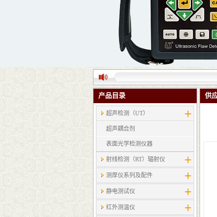
产品目录
供
超声检测（UT）
超声耦合剂
表面光学检测仪器
射线检测（RT）辐射仪
测厚仪系列及配件
静电测试仪
红外测温仪