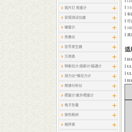
l
LE
l
3.
观片灯 密度计
l
率
安规测试仪器
l
可
l
硬度计
10
l
满
热像仪
信号发生器
适
万用表
l
IE
l
特斯拉计/高斯计​/磁通计
UL
l
UL
测力仪*推拉力计
l
IE
频谱分析仪
照度计/紫外照度计
电子负载
探伤耗材
相序表