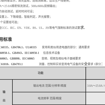
D
数码管显示，高亮直观，远观测距离，适合生产线使用；
0A
～
25.0A
精密恒流测试，
50Hz/60Hz
双频输出；
的自动测试，延时时间可设；
设置上、下限阈值，智能判定，声光报警；
0
个设置组可选；
求
足
CCC
、
IEC
、
EN
、
VDE
、
BS
、
UL
、
JIS
等电气强制标准的测试要
。
用标准
C60335
、
GB4706.1
、
UL60335
家用和类似用途电器的部分：通用要求
60950-1
、
GB4943
、
IEC60950-1
信息技术设备
60065
、
GB8898
、
IEC60065
音频、视频及相似电子器械要求
全
：
C61010
、
GB4793.1
测量、控制和实验室用电气设备的安
要求
1
部分
功能
输出电流
范围
/
分辨率
/
精度
3.0A
～
25.0A /
输
电流频率
范围
/
精度
出