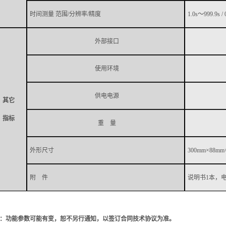
时间测量
范围
/
分辨率
/
精度
1
.0s
～
999.9s / 
外部接口
使用环境
供电电源
其它
指标
重
量
外
形
尺寸
300mm
×
88
mm
附
件
说明书
1
本，
：功能参数可能有变，恕不另行通知，以签订合同技术协议为准。