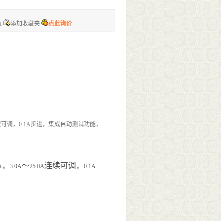
页
添加收藏夹
点此询价
连续可调，0.1A步进，集成自动测试功能，
，
～
连续可调，
A
3.0A
25.0A
0.1A