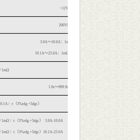
<12V
200VA
3.0A
～
10.0A
：
1
mΩ
～
600mΩ/
10.1A
～
25.0A
：
1
mΩ
～
300mΩ /1mΩ
/ 1mΩ
1.0s
～
999.9s / 0.1s
 0.1A / ±
（
3%
rdg.
+5
dgt.
）
/ 1mΩ / ±
（
3%
rdg.
+5
dgt.
）
3.0A-10.0A
/ 1mΩ / ±
（
3%
rdg.
+5
dgt.
）
10.1A-25.0A