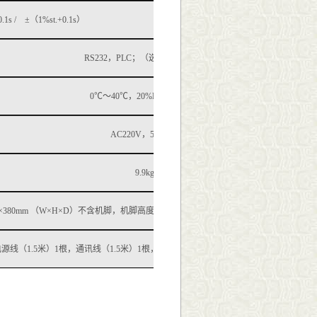
0.1s /
±
（
1%
st.
+
0.1s
）
RS232
，
PLC
；
（选配：
RS485
）
0℃
～
40℃
，
20%RH
～
7
5
%RH
AC220V
，
50
/60
Hz
9.9
kg
×
380
mm
（
W
×
H
×
D
）
不含机脚，机脚高度
15mm
电源线（
1.5
米）
1
根，通讯线（
1.5
米）
1
根，测试线（
1.5
米）
1
套