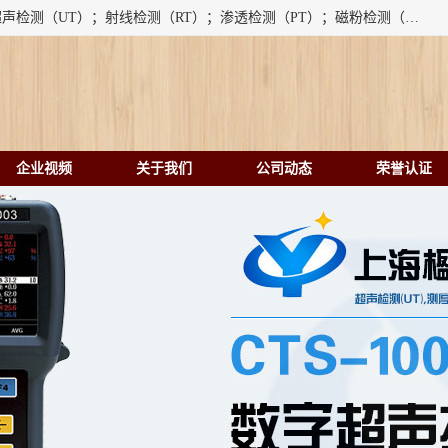
上海楹点检测设备有限公司提供的无损检测仪器设备包括：超声检测（UT）；射线检测（RT）；渗透检测（PT）；磁粉检测（MT）；涡流检测（ET）；化学用品（CH）、超声波相控阵、超声波测厚仪、超声导波、超声TOFD探伤仪、超声波探头、涡流探伤仪、涡流探头、涡流阵列、磁粉探伤机。代理以下品牌：汕超、美国GE(德国KK）、奥林巴斯（Olympus NDT）、美国磁通（Magnaflux）、DAKOTA等；
企业视频
关于我们
公司动态
荣誉认证