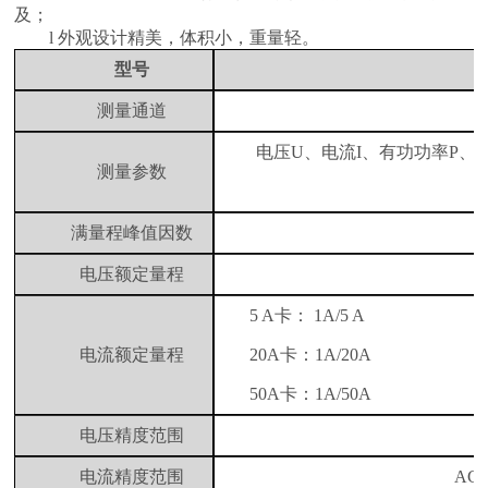
及；
l
外观设计精美，体积小，重量轻。
型号
测量通道
电压
U
、电流
I
、有功功率
P
、
测量参数
满量程峰值因数
电压额定量程
5 A
卡：
1A/5 A
电流额定量程
20A
卡：
1A/20A
50A
卡：
1A/50A
电压精度范围
电流精度范围
AC/