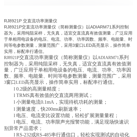
RJ8921P 交直流功率测量仪
RJ8921P交直流功率测量仪（简称测量仪）以ADIARM71系列控制
器为，采用纯阻采样，无失真，适宜交直流真有效值测量，广泛应用
于单相用电设备的电压、电流、功率、功率因数、频率、电能量、时
间等电参数测量，测量范围广，采用3窗口LED高亮显示，操作简单
实用，标配串行通信。
交直流功率测量仪（简称测量仪）以
系列
RJ8921P
ADI
ARM71
控制器为，采用纯阻采样，无失真，适宜交直流真有效值测
量，广泛应用于单相用电设备的电压、电流、功率、功率因
数、频率、电能量、时间等电参数测量，测量范围广，采用
窗口
高亮显示，操作简单实用，标配串行通信。
3
LED
l
0.2
级的高测量精度；
l
TRMS
真有效值的交直流两用测试；
l
小测量电流
0.1
mA
，实现待机功耗的测量；
l
测量速度，快
200ms
刷新速率；
l
电压、电流变比设置功能，轻松扩展测量量程；
l
电压、电流、功率限声光报警功能，满足现场快速识
别异常产品需求；
l
RS-232
或
RS-485
串行通信口，轻松实现测试的自动化