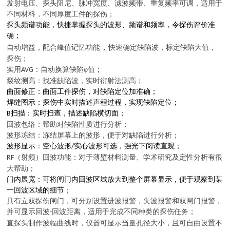
发射电压、探头阻尼、脉冲宽度、滤波频带、重复频率可调，适用于
不同材料，不同厚度工件的探伤；
探头频谱功能，快捷掌握探头的波形、频谱和频率，令探伤评价准
确；
，
自动增益，配合峰值记忆功能
快速确定缺陷波，标定缺陷大值，
探伤；
实用
：自动换算缺陷φ值；
AVG
裂纹测高：找准缺陷波，实时衍射法测高；
曲面修正：曲面工件探伤，对缺陷定位加准确；
焊缝图示：探伤中实时描述声程过程，实现缺陷定位；
扫描：实时扫查，描述缺陷横切面；
B
回波包络：帮助对缺陷性质进行分析；
波形冻结：冻结屏幕上的波形，便于对缺陷进行分析；
波形显示：空心波形
实心波形可选，强光下阅读直观；
/
（射频）回波功能：对于薄壁材料测量、学术研究及定性分析有很
RF
大帮助；
门内展宽：可将闸门内回波区域放大到整个屏幕显示，便于观察到某
一回波区域的细节；
具有立双探伤闸门，可分别设置进波报警，失波报警和双闸门报警，
并可显示回波
回波距离，适用于完成不同种类的探伤任务；
-
直探头制作波幅曲线时，仪器可显示当量孔径大小，且可自由设置不