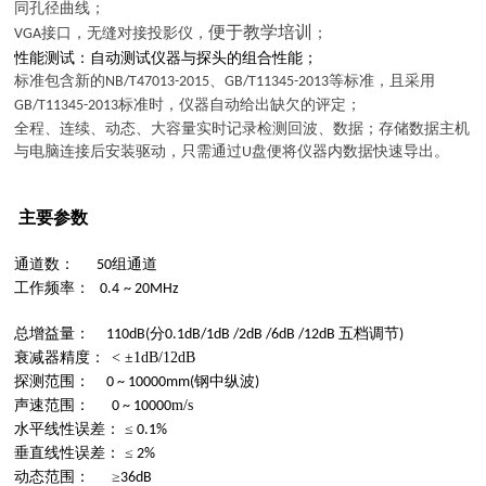
同孔径曲线；
便于教学培训
接口，无缝对接投影仪，
；
VGA
性能测试：自动测试仪器与探头的组合性能；
标准包含新的
、
等标准，且采用
NB/T47013-2015
GB/T11345-2013
标准时，仪器自动给出缺欠的评定；
GB/T11345-2013
全程、连续、动态、大容量实时记录检测回波、数据；
存储数据主机
与电脑连接后安装驱动，只需通过
盘便将仪器内数据快速导出。
U
主要参数
通道数：
组通道
5
0
工作频率：
0.
4
~
20MHz
总增益量：
分
五
档调节
1
1
0dB(
0.1dB/
1
dB /
2
dB
/
6dB
/
12
dB
)
衰减器精度
：
<
±1dB/12dB
探测范围：
钢中纵波
0 ~
10000
mm
(
)
声速范围：
m/s
0 ~ 10000
水平线性误差：
≤
0
.
1
%
垂直线性误差：
≤
2
%
动态范围：
≥
36dB