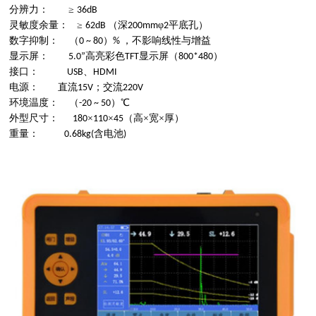
分辨力：
≥
36dB
灵敏度余量：
≥
（深
φ
平底孔）
62dB
200mm
2
数字抑制：
（
）
，不影响线性与增益
0 ~
80
%
显示屏：
高亮彩色
显示屏（
）
5.0
”
TFT
800*480
接口：
、
USB
HDMI
电源：
直流
；交流
15V
220V
环境温度：
（
）
℃
-20
~
50
外型尺寸：
×
×
（高×宽×厚）
180
110
45
重量：
含电池
0.68kg(
)