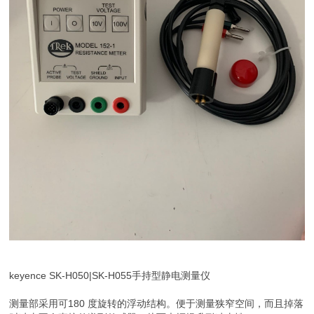
keyence SK-H050|SK-H055手持型静电测量仪
测量部采用可180 度旋转的浮动结构。便于测量狭窄空间，而且掉落