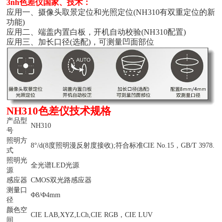
3nh色差仪国家、技术：
应用一、摄像头取景定位和光照定位(NH310有双重定位的新
功能)
应用二、端盖内置白板，开机自动校验(NH310配置)
应用三、加长口径(选配)，可测量凹面部位
NH310色差仪技术规格
产品型
NH310
号
照明方
8°/d(8度照明漫反射度接收);符合标准CIE No.15，GB/T 3978.
式
照明光
全光谱LED光源
源
感应器
CMOS双光路感应器
测量口
Φ8/Φ4mm
径
颜色空
CIE LAB,XYZ,LCh,CIE RGB，CIE LUV
间