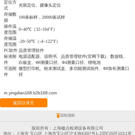
定位方
光斑定位、摄像头定位
式
存储数
100条标样，20000条试样
据
操作温
0~40℃（32~104°F）
度范围
存储温
-20~50℃（-4~122°F）
度范围
PC软件
品质管理软件
标准附
电源适配器、说明书、品质管理软件(官网下载)、数据线、
件
白板盒、Φ8测量口径、Φ4测量口径、锂电池
可选附
微型打印机、粉末测试盒、多功能测试组件、Φ8加长测量口
件
径
m.yingdian168.b2b168.com
返回目录页
回到顶部
版权所有：上海楹点检测设备有限公司
地址：上海市 宝山区 上海市宝山区沪太路6397号1-2层F25区1011室