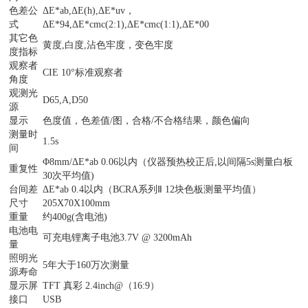
色差公
ΔE*ab,ΔE(h),ΔE*uv，
式
ΔE*94,ΔE*cmc(2:1),ΔE*cmc(1:1),ΔE*00
其它色
黄度,白度,沾色牢度，变色牢度
度指标
观察者
CIE 10°标准观察者
角度
观测光
D65,A,D50
源
显示
色度值，色差值/图，合格/不合格结果，颜色偏向
测量时
1.5s
间
Φ8mm/ΔE*ab 0.06以内（仪器预热校正后,以间隔5s测量白板
重复性
30次平均值)
台间差
ΔE*ab 0.4以内（BCRA系列Ⅱ 12块色板测量平均值）
尺寸
205X70X100mm
重量
约400g(含电池)
电池电
可充电锂离子电池3.7V @ 3200mAh
量
照明光
5年大于160万次测量
源寿命
显示屏
TFT 真彩 2.4inch@（16:9）
接口
USB