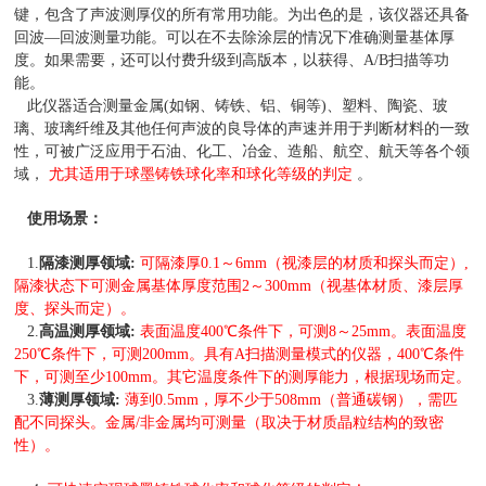
键，包含了声波测厚仪的所有常用功能。为出色的是，该仪器还具备
回波—回波测量功能。可以在不去除涂层的情况下准确测量基体厚
度。如果需要，还可以付费升级到高版本，以获得、A/B扫描等功
能。
此仪器适合测量金属(如钢、铸铁、铝、铜等)、塑料、陶瓷、玻
璃、玻璃纤维及其他任何声波的良导体的声速并用于判断材料的一致
性，可被广泛应用于石油、化工、冶金、造船、航空、航天等各个领
域，
尤其适用于球墨铸铁球化率和球化等级的判定
。
使用场景：
1.
隔漆测厚领域:
可隔漆厚0.1～6mm（视漆层的材质和探头而定）,
隔漆状态下可测金属基体厚度范围2～300mm（视基体材质、漆层厚
度、探头而定）。
2.
高温测厚领域:
表面温度400℃条件下，可测8～25mm。表面温度
250℃条件下，可测200mm。具有A扫描测量模式的仪器，400℃条件
下，可测至少100mm。其它温度条件下的测厚能力，根据现场而定。
3.
薄测厚领域:
薄到0.5mm，厚不少于508mm（普通碳钢），需匹
配不同探头。金属/非金属均可测量（取决于材质晶粒结构的致密
性）。