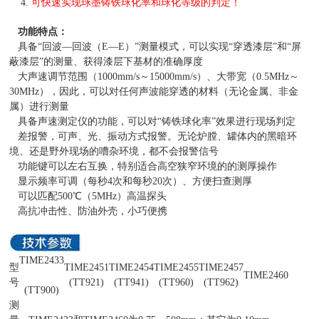
4.
可快速实现球墨铸铁球化率和球化等级的判定！
功能特点：
具备“回波—回波（E—E）”测量模式，可以实现“穿透漆层”和“屏
蔽漆层”的测量、获得漆层下基材的准确厚度
大声速调节范围（1000mm/s～15000mm/s）、大带宽（0.5MHz～
30MHz），因此，可以对任何声波能穿透的材料（无论金属、非金
属）进行测量
具备声速测定仪的功能，可以对“铸铁球化率”效果进行现场判定
差报警，可声、光、振动方式报警。无论炉膛、罐体内的黑暗环
境、还是野外现场的嘈杂环境，都不会报警信号
功能键可以左右互换，特别适合高空狭窄环境的的测厚操作
显示频率可调（每秒4次和每秒20次）、方便扫查测厚
可以匹配500℃（5MHz）高温探头
高抗冲击性、防油外壳，小巧便携
TIME2433
型
TIME2451
TIME2454
TIME2455
TIME2457
TIME2460
号
(TT921)
(TT941)
(TT960)
(TT962)
(TT900)
测