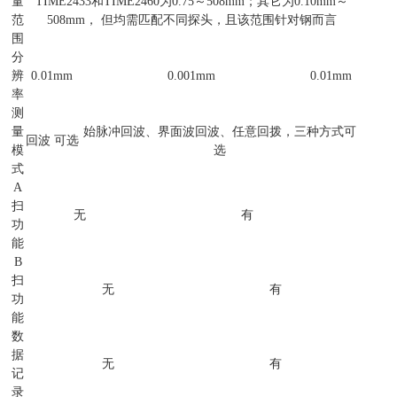
量
TIME2433和TIME2460为0.75～508mm；其它为0.10mm～
范
508mm， 但均需匹配不同探头，且该范围针对钢而言
围
分
辨
0.01mm
0.001mm
0.01mm
率
测
量
始脉冲回波、界面波回波、任意回拨，三种方式可
回波 可选
模
选
式
A
扫
无
有
功
能
B
扫
无
有
功
能
数
据
无
有
记
录