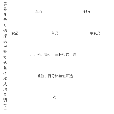
屏
幕
黑白
彩屏
显
示
可
选
双晶
单晶
单双晶
探
头
报
警
声、光、振动，三种模式可选；
模
式
差
值
差值、百分比差值可选
模
式
增
益
有
调
节
工