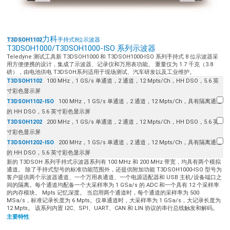
力科
T3DSO
H1102
手持式8位示波器
T3DSOH1000/T3DSOH1000-ISO 系列示波器
Teledyne 测试工具新 T3DSOH1000 和 T3DSOH1000-ISO 系列手持式 8 位示波器采
用方便便携的设计，集成了示波器、记录仪和万用表功能。 重量仅为 1.7 千克（3.8
磅），由电池供电 T3DSOH系列适用于现场测试、汽车研发以及工业维护。
T3DSOH1102
100 MHz，1 GS/s 单通道，2 通道，12 Mpts/Ch，HH DSO，5.6 英
寸彩色显示屏
T3DSOH1102-ISO
100 MHz，1 GS/s 单通道，2 通道，12 Mpts/Ch，具有隔离通道
的 HH DSO，5.6 英寸彩色显示屏
T3DSOH1202
200 MHz，1 GS/s 单通道，2 通道，12 Mpts/Ch，HH DSO，5.6 英
寸彩色显示屏
T3DSOH1202-ISO
200 MHz，1 GS/s 单通道，2 通道，12 Mpts/Ch，具有隔离通道
的 HH DSO，5.6 英寸彩色显示屏
新的 T3DSOH 系列手持式示波器系列有 100 MHz 和 200 MHz 带宽，均具有两个模拟
通道。 除了手持式型号的标准功能范围外，还提供附加功能 T3DSOH1000-ISO 型号为
客户提供两个示波器通道、一个万用表通道、一个电源适配器和 USB 主机/设备端口之
间的隔离。每个通道均配备一个大采样率为 1 GSa/s 的 ADC 和一个具有 12 个采样率
的内存模块。 Mpts 记忆深度。 当启用两个通道时，每个通道的采样率为 500
MSa/s，标准记录长度为 6 Mpts。仅单通道时，大采样率为 1 GSa/s，大记录长度为
12 Mpts。 该系列内置 I2C、SPI、UART、CAN 和 LIN 协议的串行总线触发和解码。
主要特性