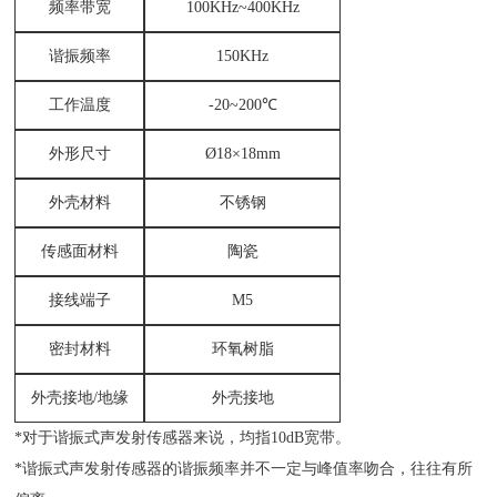
频率带宽
100KHz
~
400
KHz
谐振频率
150KHz
工作温度
-20
~200
℃
外形尺寸
Ø18
×18
mm
外壳材料
不锈钢
传感面材料
陶瓷
接线端子
M5
密封材料
环氧树脂
外壳接地/地缘
外壳接地
*对于谐振式声发射传感器来说，均指10dB宽带。
*谐振式声发射传感器的谐振频率并不一定与峰值率吻合，往往有所