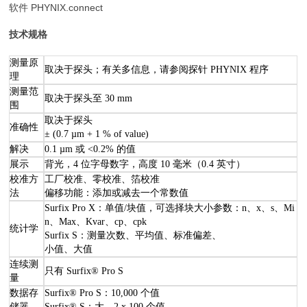
软件 PHYNIX.connect
技术规格
测量原
取决于探头；有关多信息，请参阅探针 PHYNIX 程序
理
测量范
取决于探头至 30 mm
围
取决于探头
准确性
± (0.7 µm + 1 % of value)
解决
0.1 µm 或 <0.2% 的值
展示
背光，4 位字母数字，高度 10 毫米（0.4 英寸）
校准方
工厂校准、零校准、箔校准
法
偏移功能：添加或减去一个常数值
Surfix Pro X：单值/块值，可选择块大小参数：n、x、s、Mi
n、Max、Kvar、cp、cpk
统计学
Surfix S：测量次数、平均值、标准偏差、
小值、大值
连续测
只有 Surfix® Pro S
量
数据存
Surfix® Pro S：10,000 个值
储器
Surfix® S：大。2 x 100 个值