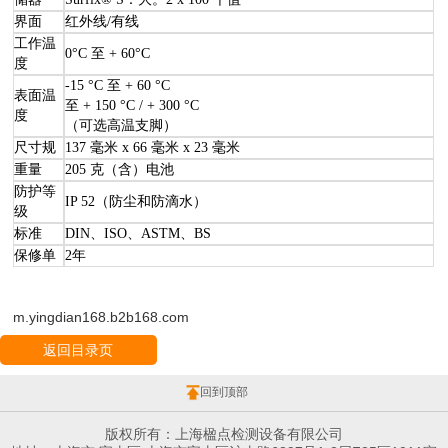
界面
红外线/有线
工作温
0°C 至 + 60°C
度
-15 °C 至 + 60 °C
表面温
至 + 150 °C / + 300 °C
度
（可选高温支脚）
尺寸规
137 毫米 x 66 毫米 x 23 毫米
重量
205 克（含）电池
防护等
IP 52（防尘和防滴水）
级
标准
DIN、ISO、ASTM、BS
保修单
2年
m.yingdian168.b2b168.com
返回目录页
回到顶部
版权所有：上海楹点检测设备有限公司