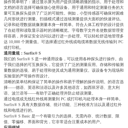
操作简单明了：通过显示屏为用户提供清晰易懂的指示。用于处理和
文档的语言选择可确保放心使用设备。用于通用和特定测量任务的大
量可互换探头提供了广泛的可能性。例如，小型传感器可确保对困难
几何形状进行测量。扫描模式通过连续测量提供大面积的快速评估。
记录和处理数据就像测量本身一样简单。符合人体工程学的设计提供
了在处理和读取显示器时的清晰概览。字母数字文件名使数据管理变
得容易，并保证安全访问以进行进一步处理。可以轻松舒适地管理多
达 10,000 个测量值。可选择通过红外线或电缆将数据无线传输到 PC
或打印机。
通用量规：Surfix® S
我们的 Surfix® S 是一种通用设备，可以使用各种探头进行操作。由
于我们选择的可互换探头，它提供了广泛的测量应用。存储和传输测
量数据的选项、易于处理和使其成为通用测量仪。该设备专为现场和
实验室的严苛操作而设计。
清晰的菜单结构保证了简单的操作和易于理解的操作说明。的语言选
择——德语、英语和法语以及许多其他语言，如西班牙语、意大利
语、波兰语等——有助于正确处理并防止错误测量。
通过电缆或无线红外线将测量到 PC 或打印机与处理本身一样简单。
Surfix® S 具有大数据存储、统计功能、三种校准方法以及通过红外
线和电缆进行的。
Surfix® S Basic 是一个有吸引力的选择。无需内存、统计数据、限
值、零偏移、界面和背光，它非常适合注重成本的用户。
应用领域