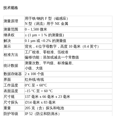
技术规格
用于铁/钢的 F 型（磁感应）
测量原理
N 型（涡流）用于 NE 金属
测量范围
0 – 1,500 微米
继承权
± (1 µm + 1 % 的测量值)
解决
0.1 µm 或 <0.2% 的测量值
展示
背光，4 位字母数字，高度 10 毫米（0.4 英寸）
工厂校准、零校准、箔校准
校准方法
偏移功能：添加或减去一个常数值
测量次数、平均值、标准偏差、
统计数据
小值、大值
数据存储器
2 x 100 个值
界面
红外线/有线
工作温度
0°C 至 + 60°C
表面温度
–15 °C 至 + 60 °C
尺寸规
137 毫米 x 66 毫米 x 23 毫米
尺寸探头
∅14 毫米 x 83 毫米
重量
205 克（含）探头和电池
防护等级
IP 52（防尘和防滴水）