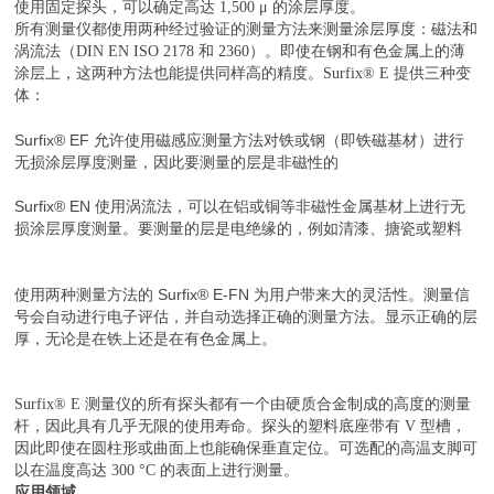
使用固定探头，可以确定高达 1,500 μ 的涂层厚度。
所有测量仪都使用两种经过验证的测量方法来测量涂层厚度：磁法和
涡流法（DIN EN ISO 2178 和 2360）。即使在钢和有色金属上的薄
涂层上，这两种方法也能提供同样高的精度。Surfix® E 提供三种变
体：
Surfix® EF 允许使用磁感应测量方法对铁或钢（即铁磁基材）进行
无损涂层厚度测量，因此要测量的层是非磁性的
Surfix® EN 使用涡流法，可以在铝或铜等非磁性金属基材上进行无
损涂层厚度测量。要测量的层是电绝缘的，例如清漆、搪瓷或塑料
使用两种测量方法的 Surfix® E-FN 为用户带来大的灵活性。测量信
号会自动进行电子评估，并自动选择正确的测量方法。显示正确的层
厚，无论是在铁上还是在有色金属上。
Surfix® E 测量仪的所有探头都有一个由硬质合金制成的高度的测量
杆，因此具有几乎无限的使用寿命。探头的塑料底座带有 V 型槽，
因此即使在圆柱形或曲面上也能确保垂直定位。可选配的高温支脚可
以在温度高达 300 °C 的表面上进行测量。
应用领域