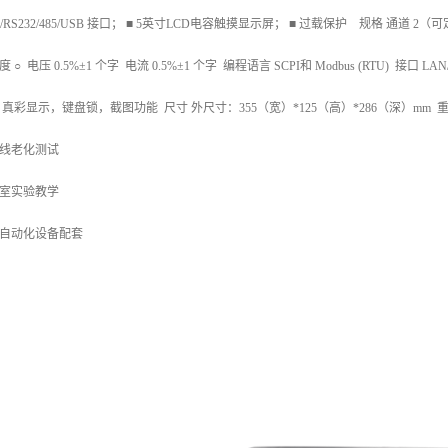
N/RS232/485/USB 接口； ■ 5英寸LCD电容触摸显示屏； ■ 过载保护 规格 通道 2（
 ○ 电压 0.5%±1 个字 电流 0.5%±1 个字 编程语言 SCPI和 Modbus (RTU) 接口 LAN/R
D 真彩显示，键盘锁，截图功能 尺寸 外尺寸：355（宽）*125（高）*286（深）mm 
线老化测试
室实验教学
自动化设备配套