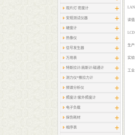
LA
观片灯 密度计
安规测试仪器
读值度
硬度计
LC
热像仪
生产
信号发生器
万用表
实验
特斯拉计/高斯计​/磁通计
工业
测力仪*推拉力计
频谱分析仪
照度计/紫外照度计
电子负载
探伤耗材
相序表