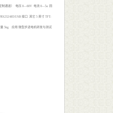
可定制通道） 电压 0—60V 电流 0—5a 回
S232/485/USB 接口 其它 5 英寸 TFT-
重量 5kg 应用 微型步进电机研发与测试