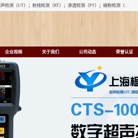
上海楹点检测设备有限公司提供的无损检测仪器设备包括：超声检测（UT）；射线检测（RT）；渗透检测（PT）；磁粉检测（MT）；涡流检测（ET）；化学用品（CH）、超声波相控阵、超声波测厚仪、超声导波、超声TOFD探伤仪、超声波探头、涡流探伤仪、涡流探头、涡流阵列、磁粉探伤机。代理以下品牌：汕超、美国GE(德国KK）、奥林巴斯（Olympus NDT）、美国磁通（Magnaflux）、DAKOTA等；
企业视频
关于我们
公司动态
荣誉认证