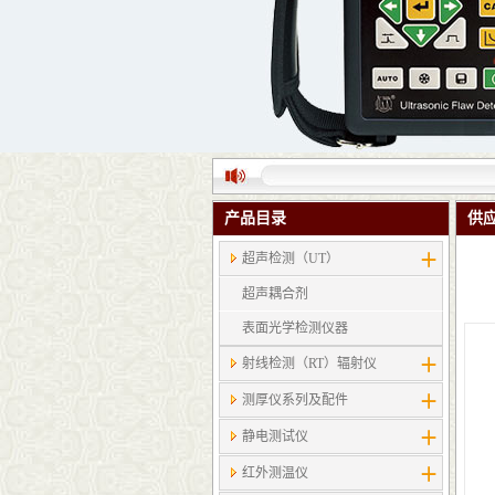
产品目录
供
超声检测（UT）
超声耦合剂
表面光学检测仪器
射线检测（RT）辐射仪
测厚仪系列及配件
静电测试仪
红外测温仪