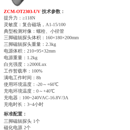
ZCM-OT2303-UV
技术参数：
提升力：
≥118N
灵敏度：复合磁场，
A1-15/100
典型检测对像：螺栓、小径管
三脚磁轭探头体积：
160×1
8
0×200mm
三脚磁轭探头重量：
2.
3k
g
电源体积：
210×95×32mm
电源重量：
1.2
k
g
白光强度：
≥2000Lux
工作暂载率：
100%
满电工作时间：
8h
使用环境温度：
-20～+60℃
充电环境温度：
0～+40℃
充电器：
100~240VAC-16.8V/3A
充电时长：
3~4小时
标准配置：
三脚磁轭探头
1个
磁化电源
2个