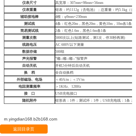
仪表尺寸
高宽厚：
307mm×98mm×56mm
仪表重量
钳表：约
1112g（含电池）；总重量：约
5.1
kg（
辅助接地棒
4
根：
φ
9
mm×2
3
0mm
测试线
4条：红色20m，黑色20m，黄色10m，10m各1条
简易测试线
2条：红色1.6m，黑色1.6m各1条
测量次数
5000次以上(短路测试，测1次，停30秒再测)
线路电压
AC 600V以下测量
数据存储
500
组
声光报警
“嘟--嘟--嘟--”报警声
自动关机
开机
5分钟后自动关机
换
档
全自动换档
外部磁场、电场
＜
40A/m；＜1V/m
电阻测量频率
＞
1KHz
、
128Hz
接
口
USB
充电
接口
随机附件
钳
形
表：
1件；测试环：1件；USB充电线：1
条
；
m.yingdian168.b2b168.com
返回目录页