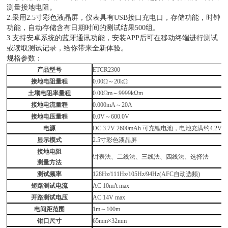
测量接地电阻。
2.采用2.5寸彩色液晶屏，仪表具有USB接口充电口，存储功能，时钟
功能，自动存储含有日期时间的测试结果500组。
3.支持安卓系统的蓝牙通讯功能，安装APP后可在移动终端进行测试
或读取测试记录，给你带来全新体验。
规格参数：
产品型号
ETCR2300
接地
电阻量程
0.00Ω～20kΩ
土壤电阻率量程
0.00Ωm～9999kΩm
接地电流量程
0.000mA～20A
接地电压量程
0.0V～600.0V
电源
DC 3.7V 2600mAh 可充锂电池，电池充满约4.2V
显示模式
2.5寸彩色液晶屏
接地电阻
钳表法、二线法、三线法、四线法、选择法
测量方法
测试频率
128Hz/111Hz/105Hz/94Hz(AFC自动选频)
短路测试电流
AC 10mA max
开路测试电压
AC 14V max
电间距范围
1m～100m
钳口尺寸
65mm×32mm