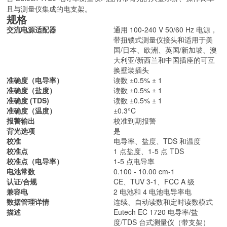
且与测量仪集成的电支架。
规格
交流电源适配器
通用 100-240 V 50/60 Hz 电源，
带扭锁式测量仪接头和适用于美
国/日本、欧洲、英国/新加坡、澳
大利亚/新西兰和中国插座的可互
换壁装插头
准确度（电导率）
读数 ±0.5% ± 1
准确度（盐度）
读数 ±0.5% ± 1
准确度 (TDS)
读数 ±0.5% ± 1
准确度（温度）
±0.3°C
报警输出
校准到期报警
背光选项
是
校准
电导率、盐度、TDS 和温度
校准点
1 点盐度、1-5 点 TDS
校准点（电导率）
1-5 点电导率
电池常数
0.100 - 10.00 cm-1
认证/合规
CE、TUV 3-1、FCC A 级
兼容电
2 电池和 4 电池电导率电
数据管理详情
连续、自动读数和定时读数模式
描述
Eutech EC 1720 电导率/盐
度/TDS 台式测量仪（带支架）