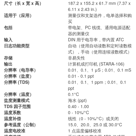
尺寸（长 x 宽 x 高）
187.2 x 155.2 x 61.7 mm (7.37 x
6.11 x 2.43 in.)
适用于（应用）
测量仪和支架选件，电单选择和购
买
包括
带电架、PC 线缆、通用电源适配
器的测量仪
输入
DIN 用于电导率，带内置 ATC
日志功能类型
自动（使用自动读数和定时读数模
式），手动（使用连续读数模式）
存储
非易失性
输出
计算机或打印机 (STARA-106)
分辨率（电导率）
0.01、0.1、1 μS；0.01、0.1 mS
分辨率（盐度）
0.01 - 0.1 ppt
分辨率 (TDS)
0.01、0.1、1 ppm；0.01、0.1
ppt
分辨率（温度）
0.1°C
盐度测量模式
海水 (ppt)
TDS 因子范围
0.40 - 1.00
温度系数
0 - 10%/°C
温度补偿
线性（0 - 10%/°C）或关闭
参考温度（公制）
15.0、20.0、25.0 或 30.0°C
温度电校准
1 点温度偏移校准