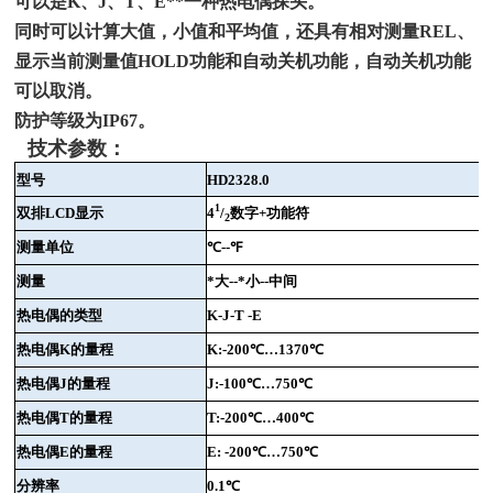
可以是K、J、T、E**一种热电偶探头。
同时可以计算大值，小值和平均值，还具有相对测量REL、
显示当前测量值HOLD功能和自动关机功能，自动关机功能
可以取消。
防护等级为IP67。
技术参数：
型号
HD2328.0
1
双排
LCD
显示
4
/
数字
+
功能符
2
测量单位
℃
--
℉
测量
*大
--
*小
--
中间
热电偶的类型
K-J-T -E
热电偶
K
的量程
K:-200
℃
…1370
℃
热电偶
J
的量程
J:-100
℃
…750
℃
热电偶
T
的量程
T:-200
℃
…400
℃
热电偶
E
的量程
E: -200
℃
…750
℃
分辨率
0.1
℃