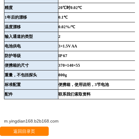
精度
20
℃时
0.02
℃
1
年后的漂移
0.1
℃
温度漂移
0.02%/
℃
输入通道的类型
2
电池供电
3
×
1.5V AA
防护等级
IP 67
便携箱的尺寸
370
×
140
×
55
重量，不包括探头
800g
标准配置
便携箱，使用说明，
3
节电池
配件
联系我们索取资料
m.yingdian168.b2b168.com
返回目录页