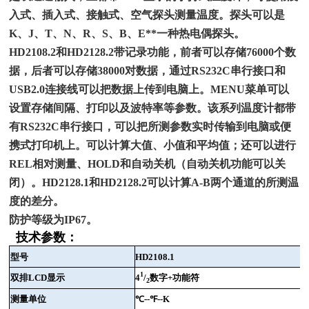
入式、插入式、接触式、空气探头测量温度。探头可以是
K、J、T、N、R、S、B、E**一种热电偶探头。
HD2108.2和HD2128.2带记录功能，前者可以存储76000个数
据，后者可以存储38000对数据，通过RS232C串行接口和
USB2.0连接线可以把数据上传到电脑上。MENU菜单可以
设置存储间隔、打印以及波特率等参数。该系列温度计都带
有RS232C串行接口，可以把所测参数实时传输到电脑或便
携式打印机上。可以计算大值、小值和平均值；还可以进行
REL相对测量、HOLD和自动关机（自动关机功能可以关
闭）。HD2128.1和HD2128.2可以计算A-B两个通道的所测温
度的差分。
防护等级为IP67。
技术参数：
型号
HD2108.1
1
双排
LCD
显示
4
/
数字
+
功能符
2
测量单位
℃
--
℉
--K