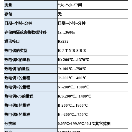
测量
*大
--
*小
--
中间
存储
无
日期
--
小时
--
分钟
日期
--
小时
--
分钟
存储间隔或直接数据转移
1s…3600s
通讯接口
RS232
热电偶的类型
K-J-T-N-R-S-B-E
热电偶
K
的量程
K:-200
℃
…1370
℃
热电偶
J
的量程
J:-100
℃
…750
℃
热电偶
T
的量程
T:-200
℃
…400
℃
热电偶
N
的量程
N:-200
℃
…1300
℃
热电偶
R/S
的量程
R/S:200
℃
…1480
℃
热电偶
B
的量程
B:200
℃
…1800
℃
热电偶
E
的量程
E: -200
℃
…750
℃
分辨率
0.05
℃±
199.9
℃
/ 0.1
℃其它范围