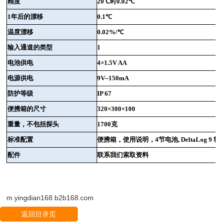
精度
20
℃时
0.02
℃
1
年后的漂移
0.1
℃
温度漂移
0.02%/
℃
输入通道的类型
1
电池供电
4
×
1.5V AA
电源供电
9V--150mA
防护等级
IP 67
便携箱的尺寸
320
×
300
×
100
重量，不包括探头
1700
克
标准配置
便携箱，使用说明，
4
节电池
, DeltaLog 9
软
配件
联系我们索取资料
m.yingdian168.b2b168.com
返回目录页