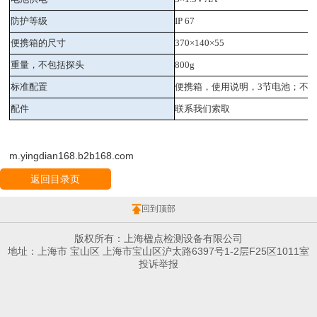
防护等级
IP 67
便携箱的尺寸
370
×
140
×
55
重量，不包括探头
800g
标准配置
便携箱，使用说明，
3
节电池；不
配件
联系我们索取
m.yingdian168.b2b168.com
返回目录页
回到顶部
版权所有：上海楹点检测设备有限公司
地址：上海市 宝山区 上海市宝山区沪太路6397号1-2层F25区1011室
投诉举报