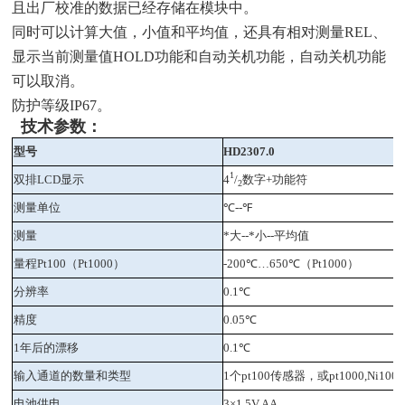
且出厂校准的数据已经存储在模块中。
同时可以计算大值，小值和平均值，还具有相对测量REL、
显示当前测量值HOLD功能和自动关机功能，自动关机功能
可以取消。
防护等级IP67。
技术参数：
型号
HD2307.0
1
双排
LCD
显示
4
/
数字
+
功能符
2
测量单位
℃
--
℉
测量
*大
--
*小
--
平均值
量程
Pt100
（
Pt1000
）
-200
℃
…650
℃（
Pt1000
）
分辨率
0.1
℃
精度
0.05
℃
1
年后的漂移
0.1
℃
输入通道的数量和类型
1
个
pt100
传感器，或
pt1000,Ni1000
电池供电
3
×
1.5V AA