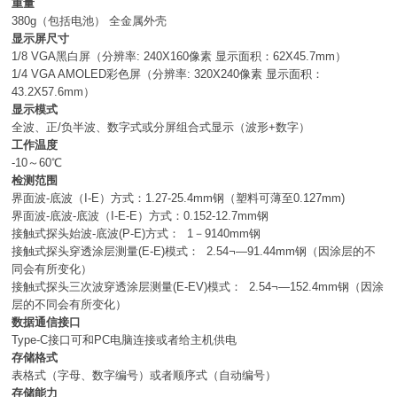
重量
380g（包括电池） 全金属外壳
显示屏尺寸
1/8 VGA黑白屏（分辨率: 240X160像素 显示面积：62X45.7mm）
1/4 VGA AMOLED彩色屏（分辨率: 320X240像素 显示面积：
43.2X57.6mm）
显示模式
全波、正/负半波、数字式或分屏组合式显示（波形+数字）
工作温度
-10～60℃
检测范围
界面波-底波（I-E）方式：1.27-25.4mm钢（塑料可薄至0.127mm)
界面波-底波-底波（I-E-E）方式：0.152-12.7mm钢
接触式探头始波-底波(P-E)方式： 1－9140mm钢
接触式探头穿透涂层测量(E-E)模式： 2.54¬—91.44mm钢（因涂层的不
同会有所变化）
接触式探头三次波穿透涂层测量(E-EV)模式： 2.54¬—152.4mm钢（因涂
层的不同会有所变化）
数据通信接口
Type-C接口可和PC电脑连接或者给主机供电
存储格式
表格式（字母、数字编号）或者顺序式（自动编号）
存储能力