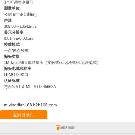
3个可调整测量门
测量单位
公制 (mm)/英制(in)
声速
309.88～18542m/s
显示分辨率
0.01mm/0.001mm
校准模式
一点/两点校准
探头类型
1MHz-25MHz单晶探头（接触式/延迟块式/延迟块笔式）
探头电缆线插座
LEMO 00接口
认证标准
符合NIST & MIL-STD-45662A
m.yingdian168.b2b168.com
返回目录页
回到顶部