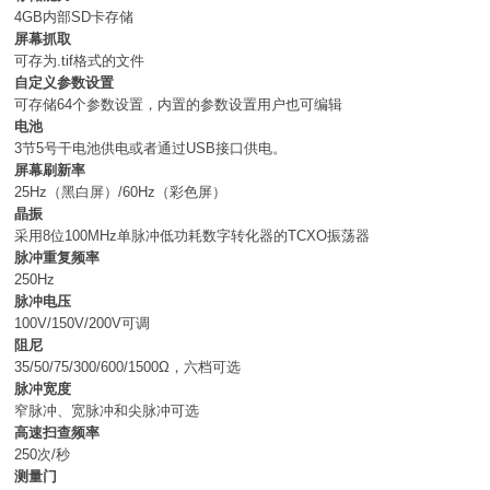
4GB内部SD卡存储
屏幕抓取
可存为.tif格式的文件
自定义参数设置
可存储64个参数设置，内置的参数设置用户也可编辑
电池
3节5号干电池供电或者通过USB接口供电。
屏幕刷新率
25Hz（黑白屏）/60Hz（彩色屏）
晶振
采用8位100MHz单脉冲低功耗数字转化器的TCXO振荡器
脉冲重复频率
250Hz
脉冲电压
100V/150V/200V可调
阻尼
35/50/75/300/600/1500Ω，六档可选
脉冲宽度
窄脉冲、宽脉冲和尖脉冲可选
高速扫查频率
250次/秒
测量门