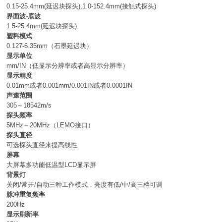
0.15-25.4mm(延迟块探头),1.0-152.4mm(接触式探头)
界面波-底波
1.5-25.4mm(延迟块探头)
塑料模式
0.127-6.35mm（石墨延迟块）
显示单位
mm/IN（低显示分辨率或者高显示分辨率）
显示精度
0.01mm或者0.001mm/0.001IN或者0.0001IN
声速范围
305～18542m/s
探头频率
5MHz～20MHz（LEMO接口）
探头直径
可选探头直径来提高线性
屏幕
大屏幕多功能低温型LCD显示屏
背景灯
关闭/常开/自动三种工作模式，亮度有低/中/高三档可调
脉冲重复频率
200Hz
显示刷新率