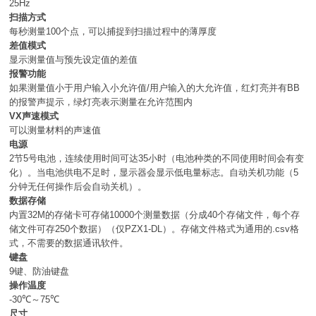
25Hz
扫描方式
每秒测量100个点，可以捕捉到扫描过程中的薄厚度
差值模式
显示测量值与预先设定值的差值
报警功能
如果测量值小于用户输入小允许值/用户输入的大允许值，红灯亮并有BB
的报警声提示，绿灯亮表示测量在允许范围内
VX声速模式
可以测量材料的声速值
电源
2节5号电池，连续使用时间可达35小时（电池种类的不同使用时间会有变
化）。当电池供电不足时，显示器会显示低电量标志。自动关机功能（5
分钟无任何操作后会自动关机）。
数据存储
内置32M的存储卡可存储10000个测量数据（分成40个存储文件，每个存
储文件可存250个数据）（仅PZX1-DL）。存储文件格式为通用的.csv格
式，不需要的数据通讯软件。
键盘
9键、防油键盘
操作温度
-30℃～75℃
尺寸