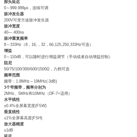
探头延迟
0～999.999μs，连续可调
脉冲发生器
200V可变方波脉冲发生器
脉冲宽度
40— 400ns
脉冲重复频率
8～333Hz（8，16,，32，66,125,250,333Hz可选）
增益
0～110dB，可以随时进行增益调节（手动或者自动增益控制）
阻尼
50/75/100/300/600/1500Ω，六档可选
频率范围
频带：1.8MHz～19MHz(-3dB)
3个窄频带，频率分别为
2MHz、5MHz和10MHz（DF-7+适用）
水平线性
±0.4%全屏幕宽度(FSW)
垂直线性
±1%全屏幕高度(FSH)
放大器精度
±1dB
延迟