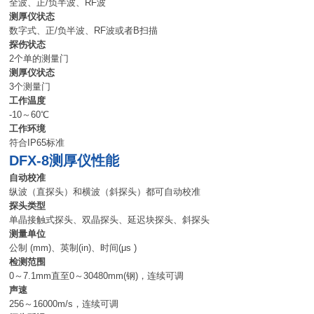
全波、正/负半波、RF波
测厚仪状态
数字式、正/负半波、RF波或者B扫描
探伤状态
2个单的测量门
测厚仪状态
3个测量门
工作温度
-10～60℃
工作环境
符合IP65标准
DFX-8测厚仪性能
自动校准
纵波（直探头）和横波（斜探头）都可自动校准
探头类型
单晶接触式探头、双晶探头、延迟块探头、斜探头
测量单位
公制 (mm)、英制(in)、时间(μs )
检测范围
0～7.1mm直至0～30480mm(钢)，连续可调
声速
256～16000m/s，连续可调