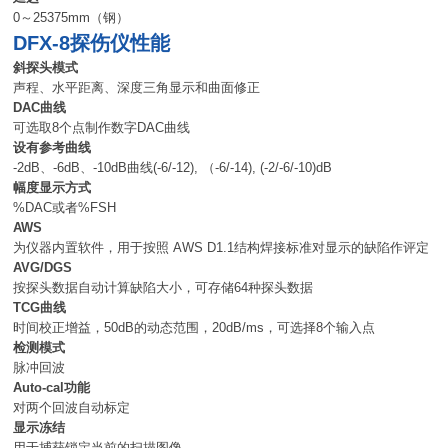
0～25375mm（钢）
DFX-8探伤仪性能
斜探头模式
声程、水平距离、深度三角显示和曲面修正
DAC曲线
可选取8个点制作数字DAC曲线
设有参考曲线
-2dB、-6dB、-10dB曲线(-6/-12), （-6/-14), (-2/-6/-10)dB
幅度显示方式
%DAC或者%FSH
AWS
为仪器内置软件，用于按照 AWS D1.1结构焊接标准对显示的缺陷作评定
AVG/DGS
按探头数据自动计算缺陷大小，可存储64种探头数据
TCG曲线
时间校正增益，50dB的动态范围，20dB/ms，可选择8个输入点
检测模式
脉冲回波
Auto-cal功能
对两个回波自动标定
显示冻结
用于捕获锁定当前的扫描图像