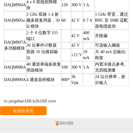
4 x 8 双线矩阵模
DAQM904A
120
300 V
1 A
块
2 GHz 双路 1:4 射
1 GHz 带宽，通过
DAQM905a
频多路复用器，50
60
42 V
0.7 A
BNC 至 SMB 适配
Ω 模块
器电缆提供
2 个 8 位数字 I/O
400
42 V
开路漏
端口
mA
DAQM907A
26 位事件计数器
42 V
可选输入阈值
多功能模块
双路 16 位模拟输
10
大 40 mA 总输出/
±12 V
出
mA
框架
40 通道单端多路复
内置冷接点参考。
DAQM908A
100
300 V
1 A
用器模块
无四线测量
36
24 位分辨率，差
DAQM909A
4 通道采样模块
800*
Vpk
分输入
m.yingdian168.b2b168.com
返回目录页
回到顶部