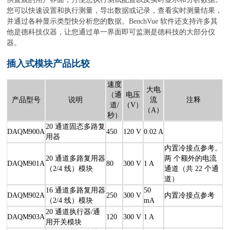
您可以快速设置和执行测量，导出数据或记录，查看实时测量结果，
并通过各种显示类型快分析您的数据。BenchVue 软件还支持许多其
他是德科技仪器，让您通过单一界面即可监测是德科技的大部分仪
器。
插入式模块产品比较
速度
大电
（通
电压
产品型号
说明
流
注释
道/
（V）
（A）
秒）
20 通道固态多路复
DAQM900A
450
120 V
0.02 A
用器
内置冷接点参考。
20 通道多路复用器
两 个额外的电流
DAQM901A
80
300 V
1 A
（2/4 线）模块
通道（共 22 个通
道）
16 通道多路复用器
50
DAQM902A
250
300 V
内置冷接点参考
（2/4 线）模块
mA
20 通道执行器/通
DAQM903A
120
300 V
1 A
用开关模块