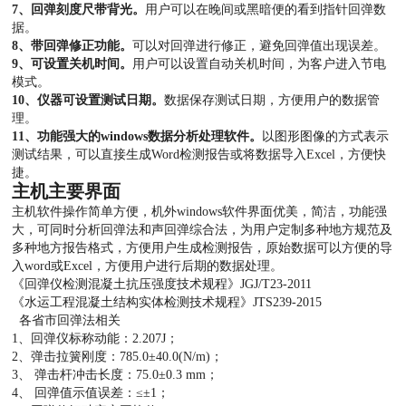
7、回弹刻度尺带背光。
用户可以在晚间或黑暗便的看到指针回弹数
据。
8、带回弹修正功能。
可以对回弹进行修正，避免回弹值出现误差。
9、可设置关机时间。
用户可以设置自动关机时间，为客户进入节电
模式。
10、仪器可设置测试日期。
数据保存测试日期，方便用户的数据管
理。
11、功能强大的windows数据分析处理软件。
以图形图像的方式表示
测试结果，可以直接生成Word检测报告或将数据导入Excel，方便快
捷。
主机主要界面
主机软件操作简单方便，机外windows软件界面优美，简洁，功能强
大，可同时分析回弹法和声回弹综合法，为用户定制多种地方规范及
多种地方报告格式，方便用户生成检测报告，原始数据可以方便的导
入word或Excel，方便用户进行后期的数据处理。
《回弹仪检测混凝土抗压强度技术规程》JGJ/T23-2011
《水运工程混凝土结构实体检测技术规程》JTS239-2015
各省市回弹法相关
1、回弹仪标称动能：2.207J；
2、弹击拉簧刚度：785.0±40.0(N/m)；
3、 弹击杆冲击长度：75.0±0.3 mm；
4、 回弹值示值误差：≤±1；