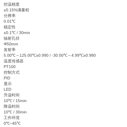
控温精度
±0.15%满量程
分辨率
0.01℃
稳定性
±0.1℃ / 30min
辐射孔径
Φ50mm
发射率
5.00℃～125.00℃≥0.990 / -30.00℃～4.99℃≥0.980
温度传感器
PT100
控制方式
PID
显示
LED
升温时间
10℃ / 15min
降温时间
10℃ / 30min
工作环境
0℃~45℃