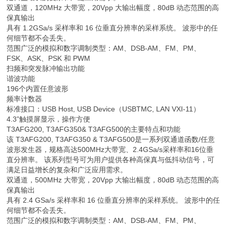
双通道，120MHz 大带宽，20Vpp 大输出幅度，80dB 动态范围的高
保真输出
具有 1.2GSa/s 采样率和 16 位垂直分辨率的采样系统。 波形中的任
何细节都不会丢失。
范围广泛的模拟和数字调制类型：AM、DSB-AM、FM、PM、
FSK、ASK、PSK 和 PWM
扫频和突发脉冲输出功能
谐波功能
196个内置任意波形
频率计数器
标准接口：USB Host, USB Device（USBTMC, LAN VXI-11）
4.3”触摸屏显示，操作方便
T3AFG200, T3AFG350& T3AFG500的主要特点和功能
该 T3AFG200, T3AFG350 & T3AFG500是一系列双通道函数/任意
波形发生器，规格高达500MHz大带宽、2.4GSa/s采样率和16位垂
直分辨率。 该系列型号可为用户提供各种高保真与低抖动信号，可
满足日益增长的复杂和广泛应用需求。
双通道，500MHz 大带宽，20Vpp 大输出幅度，80dB 动态范围的高
保真输出
具有 2.4 GSa/s 采样率和 16 位垂直分辨率的采样系统。 波形中的任
何细节都不会丢失。
范围广泛的模拟和数字调制类型：AM、DSB-AM、FM、PM、