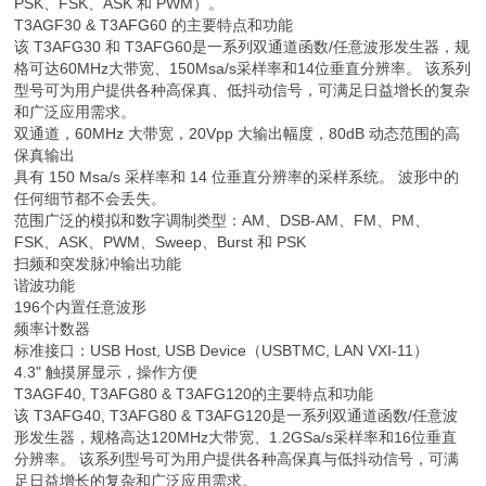
PSK、FSK、ASK 和 PWM）。
T3AGF30 & T3AFG60 的主要特点和功能
该 T3AFG30 和 T3AFG60是一系列双通道函数/任意波形发生器，规
格可达60MHz大带宽、150Msa/s采样率和14位垂直分辨率。 该系列
型号可为用户提供各种高保真、低抖动信号，可满足日益增长的复杂
和广泛应用需求。
双通道，60MHz 大带宽，20Vpp 大输出幅度，80dB 动态范围的高
保真输出
具有 150 Msa/s 采样率和 14 位垂直分辨率的采样系统。 波形中的
任何细节都不会丢失。
范围广泛的模拟和数字调制类型：AM、DSB-AM、FM、PM、
FSK、ASK、PWM、Sweep、Burst 和 PSK
扫频和突发脉冲输出功能
谐波功能
196个内置任意波形
频率计数器
标准接口：USB Host, USB Device（USBTMC, LAN VXI-11）
4.3" 触摸屏显示，操作方便
T3AGF40, T3AFG80 & T3AFG120的主要特点和功能
该 T3AFG40, T3AFG80 & T3AFG120是一系列双通道函数/任意波
形发生器，规格高达120MHz大带宽、1.2GSa/s采样率和16位垂直
分辨率。 该系列型号可为用户提供各种高保真与低抖动信号，可满
足日益增长的复杂和广泛应用需求。