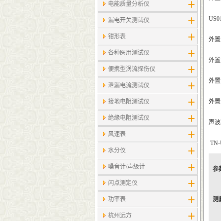
电能质量分析仪
US0
漏电开关测试仪
钳形表
外置
各种医用测试仪
外置
便携型涡流探伤仪
外置
泄漏电流测试仪
接地电阻测试仪
外置
绝缘电阻测试仪
声波耦
风速表
TN
水分仪
噪音计/声级计
参
闪点测定仪
功率表
测
杭州远方