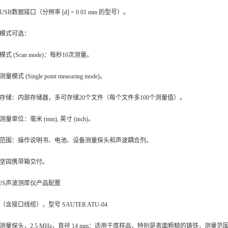
USB数据接口（分辨率 [d] = 0.01 mm 的型号）。
模式可选：
式 (Scan mode)：每秒10次测量。
量模式 (Single point measuring mode)。
存储：内部存储器，多可存储20个文件（每个文件多100个测量值）。
量单位：毫米 (mm), 英寸 (inch)。
范围：操作说明书、电池、设备测量探头和声波耦合剂。
坚固携带箱交付。
-US声波测厚仪产品配置
（含接口线缆），型号 SAUTER ATU-04
测量探头，2.5 MHz，直径 14 mm：适用于厚样品，特别是表面粗糙的铸铁，测量范围（钢）3