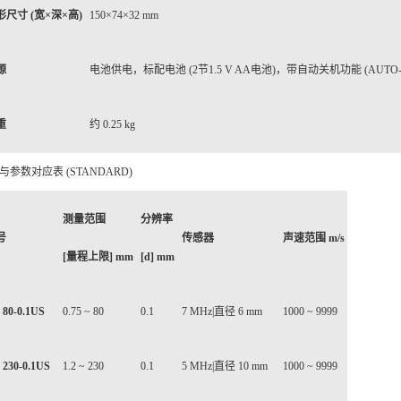
形尺寸 (宽×深×高)
150×74×32 mm
源
电池供电，标配电池 (2节1.5 V AA电池)，带自动关机功能 (AUTO-
重
约 0.25 kg
与参数对应表 (STANDARD)
测量范围
分辨率
号
传感器
声速范围 m/s
[量程上限] mm
[d] mm
 80-0.1US
0.75 ~ 80
0.1
7 MHz|直径 6 mm
1000 ~ 9999
 230-0.1US
1.2 ~ 230
0.1
5 MHz|直径 10 mm
1000 ~ 9999