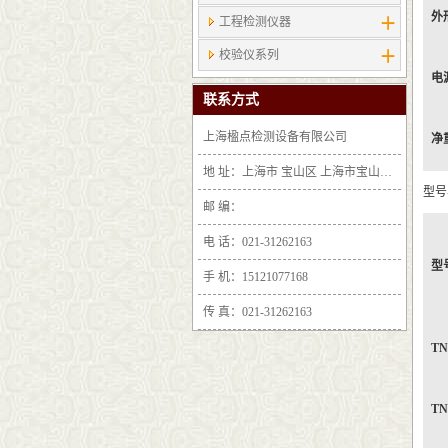
外
工程检测仪器
校验仪系列
电
联系方式
上海楹点检测设备有限公司
净
地 址：上海市 宝山区 上海市宝山区沪太路6397号1-2层F25区1011室
型号
邮 编：
电 话：021-31262163
型
手 机：15121077168
传 真：021-31262163
TN
TN