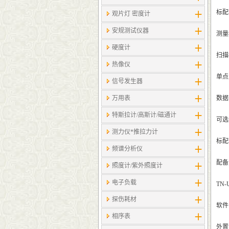
标配
观片灯 密度计
安规测试仪器
测量
硬度计
扫描模
热像仪
单点测
信号发生器
万用表
数据
特斯拉计/高斯计​/磁通计
可选测
测力仪*推拉力计
标配
频谱分析仪
配备
照度计/紫外照度计
电子负载
TN
探伤耗材
软件
相序表
外置