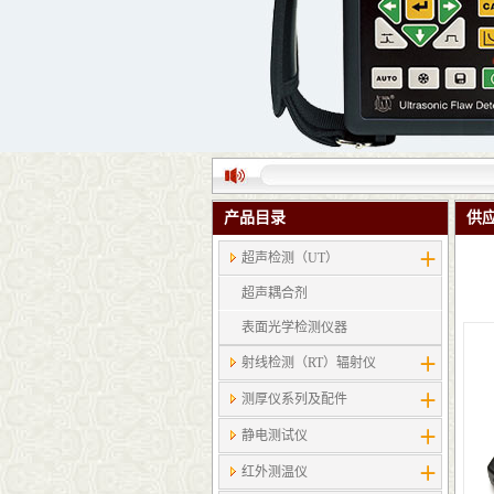
产品目录
供
超声检测（UT）
超声耦合剂
表面光学检测仪器
射线检测（RT）辐射仪
测厚仪系列及配件
静电测试仪
红外测温仪