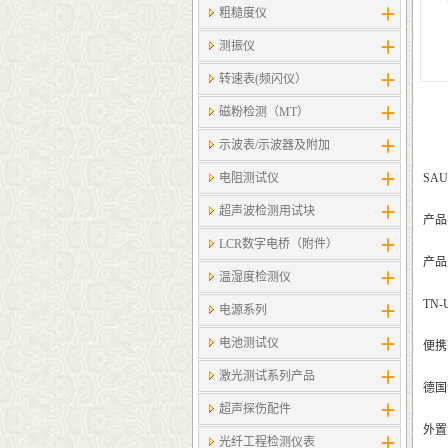
粗糙度仪
测振仪
转速表(频闪仪）
磁粉检测（MT）
示波表/示波器及附加
电阻测试仪
SAU
超声波检测用试块
产品
LCR数字电桥（附件）
产品型号
温湿度检测仪
TN
电源系列
电池测试仪
便携
激光测试系列产品
德国
超声探伤配件
外置
光纤工程检测仪表