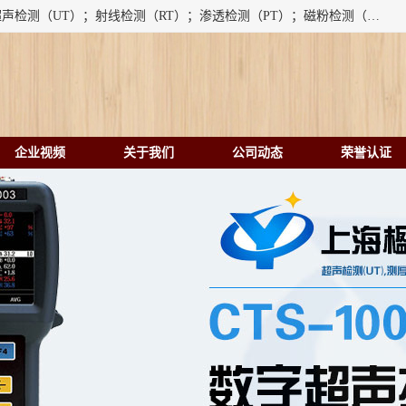
上海楹点检测设备有限公司提供的无损检测仪器设备包括：超声检测（UT）；射线检测（RT）；渗透检测（PT）；磁粉检测（MT）；涡流检测（ET）；化学用品（CH）、超声波相控阵、超声波测厚仪、超声导波、超声TOFD探伤仪、超声波探头、涡流探伤仪、涡流探头、涡流阵列、磁粉探伤机。代理以下品牌：汕超、美国GE(德国KK）、奥林巴斯（Olympus NDT）、美国磁通（Magnaflux）、DAKOTA等；
企业视频
关于我们
公司动态
荣誉认证