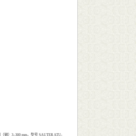
–300 mm，型号 SAUTER ATU-