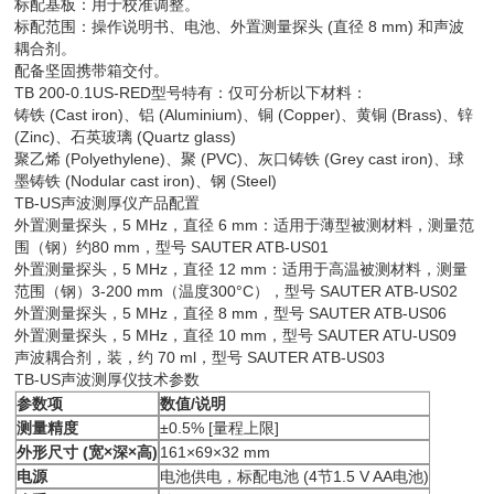
标配基板：用于校准调整。
标配范围：操作说明书、电池、外置测量探头 (直径 8 mm) 和声波
耦合剂。
配备坚固携带箱交付。
TB 200-0.1US-RED型号特有：仅可分析以下材料：
铸铁 (Cast iron)、铝 (Aluminium)、铜 (Copper)、黄铜 (Brass)、锌
(Zinc)、石英玻璃 (Quartz glass)
聚乙烯 (Polyethylene)、聚 (PVC)、灰口铸铁 (Grey cast iron)、球
墨铸铁 (Nodular cast iron)、钢 (Steel)
TB-US声波测厚仪产品配置
外置测量探头，5 MHz，直径 6 mm：适用于薄型被测材料，测量范
围（钢）约80 mm，型号 SAUTER ATB-US01
外置测量探头，5 MHz，直径 12 mm：适用于高温被测材料，测量
范围（钢）3-200 mm（温度300°C），型号 SAUTER ATB-US02
外置测量探头，5 MHz，直径 8 mm，型号 SAUTER ATB-US06
外置测量探头，5 MHz，直径 10 mm，型号 SAUTER ATU-US09
声波耦合剂，装，约 70 ml，型号 SAUTER ATB-US03
TB-US声波测厚仪技术参数
参数项
数值/说明
测量精度
±0.5% [量程上限]
外形尺寸 (宽×深×高)
161×69×32 mm
电源
电池供电，标配电池 (4节1.5 V AA电池)