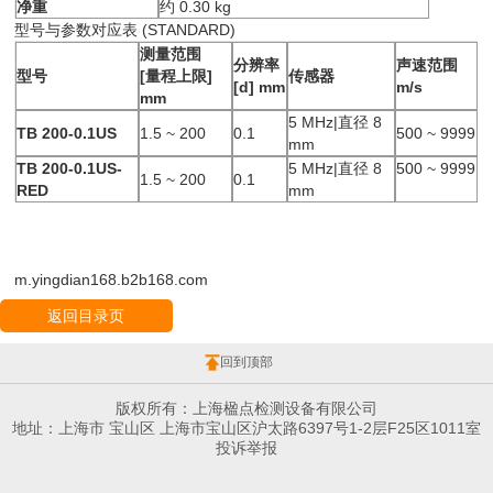
净重
约 0.30 kg
型号与参数对应表 (STANDARD)
测量范围
分辨率
声速范围
型号
[量程上限]
传感器
[d] mm
m/s
mm
5 MHz|直径 8
TB 200-0.1US
1.5 ~ 200
0.1
500 ~ 9999
mm
TB 200-0.1US-
5 MHz|直径 8
500 ~ 9999
1.5 ~ 200
0.1
RED
mm
m.yingdian168.b2b168.com
返回目录页
回到顶部
版权所有：上海楹点检测设备有限公司
地址：上海市 宝山区 上海市宝山区沪太路6397号1-2层F25区1011室
投诉举报