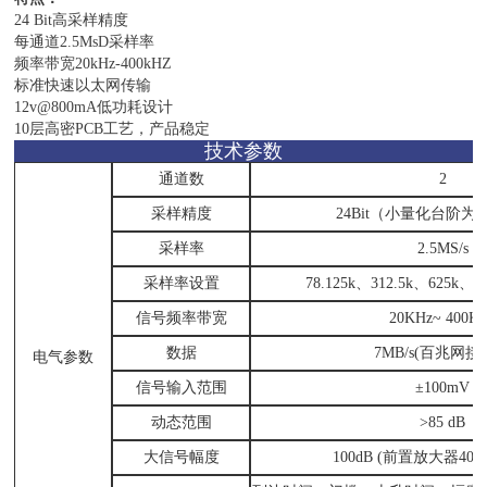
24 Bit高采样精度
每通道2.5MsD采样率
频率带宽20kHz-400kHZ
标准快速以太网传输
12v@800mA低功耗设计
10层高密PCB工艺，产品稳定
技术参数
通道数
2
采样精度
24Bit（小量化台阶为1
采样率
2.5MS/s
采样率设置
78.125k、312.5k、625k、1
信号频率带宽
20KHz~ 400K
数据
7MB/s(百兆网
电气参数
信号输入范围
±100mV
动态范围
>85 dB
大信号幅度
100dB (前置放大器40