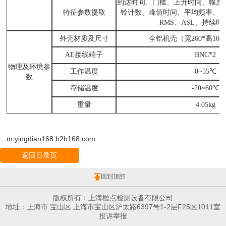
到达时间、门槛、上升时间、幅度
特征参数提取
铃计数、峰值时间、平均频率、
RMS、ASL、持续
外壳材质及尺寸
全铝机壳（宽260*高100
AE接线端子
BNC*2
物理及环境参
工作温度
0~55℃
数
存储温度
-20~60℃
重量
4.05kg
m.yingdian168.b2b168.com
返回目录页
回到顶部
版权所有：上海楹点检测设备有限公司
地址：上海市 宝山区 上海市宝山区沪太路6397号1-2层F25区1011室
投诉举报