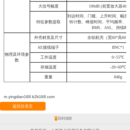
大信号幅度
100dB (前置放大器40
到达时间、门槛、上升时间、幅度
特征参数提取
铃计数、峰值时间、平均频率、
RMS、ASL、持续
外壳材质及尺寸
全铝机壳（宽60*高60*
AE接线端子
BNC*1
物理及环境参
工作温度
0~55℃
数
存储温度
-20~60℃
重量
840g
m.yingdian168.b2b168.com
返回目录页
回到顶部