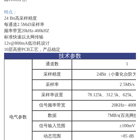
特点：
24 Bit高采样精度
每通道2.5MsD采样率
频率带宽20kHz-400kHZ
标准快速以太网传输
12v@800mA低功耗设计
10层高密PCB工艺，产品稳定
技术参数
通道数
1
采样精度
24Bit（小量化台阶为1
采样率
2.5MS/s
采样率设置
78.125k、312.5k、625k、1
信号频率带宽
20KHz~ 400K
数据
7MB/s(百兆网
电气参数
信号输入范围
±100mV
动态范围
>85 dB