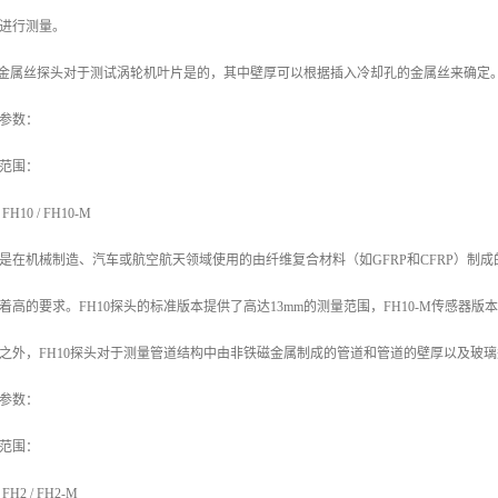
进行测量。
4金属丝探头对于测试涡轮机叶片是的，其中壁厚可以根据插入冷却孔的金属丝来确定
参数：
范围：
FH10 / FH10-M
是在机械制造、汽车或航空航天领域使用的由纤维复合材料（如GFRP和CFRP）制
着高的要求。FH10探头的标准版本提供了高达13mm的测量范围，FH10-M传感器版
之外，FH10探头对于测量管道结构中由非铁磁金属制成的管道和管道的壁厚以及玻
参数：
范围：
FH2 / FH2-M