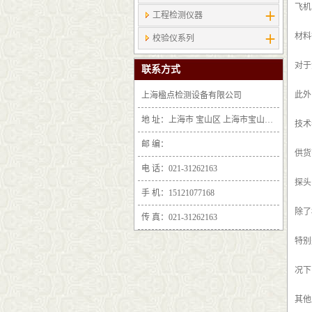
飞机
工程检测仪器
材料
校验仪系列
对于
联系方式
此外
上海楹点检测设备有限公司
地 址：上海市 宝山区 上海市宝山区沪太路6397号1-2层F25区1011室
技术
邮 编：
供货
电 话：021-31262163
探头 F
手 机：15121077168
除了
传 真：021-31262163
特别
况下
其他