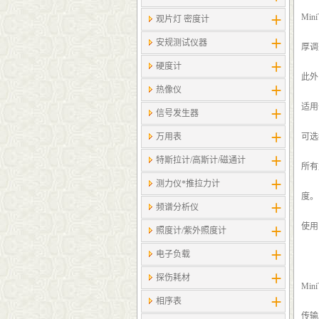
Mi
观片灯 密度计
安规测试仪器
厚调
硬度计
此外
热像仪
适用
信号发生器
万用表
可选
特斯拉计/高斯计​/磁通计
所有
测力仪*推拉力计
度。
频谱分析仪
使用
照度计/紫外照度计
电子负载
探伤耗材
Mi
相序表
传输