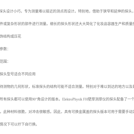
2探头设计小巧，专为测量难以接近的测点而设计。特别地，借助于狭窄和延伸的探头
件或复杂形状的部件进行测量。细长的探头形状还大大简化了化妆品容器生产和质量
饰结构或压花
参数：
范围：
探头型号适合不同应用
待测物的几何形状，标准探头的结构可能不适合测量。特别对于难以到达的地方以及靠近
所有探头都可以使用90°角设计的版本。ElektroPhysik FH壁厚测厚仪的探头配
，此种材料很脆，对冲击很敏感。因此，具有可换金属盖的探头版本可用于需要手动
情况下可以拧下自行换。