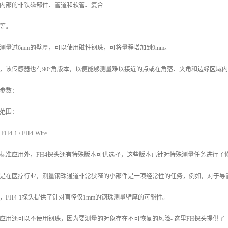
内部的非铁磁部件、管道和软管、复合
等。
测量过6mm的壁厚，可以使用磁性钢珠，可将量程增加到9mm。
，该传感器也有90°角版本，以便能够测量难以接近的点或在角落、夹角和边缘区域
参数：
范围：
H4-1 / FH4-Wire
标准应用外，FH4探头还有特殊版本可供选择，这些版本已针对特殊测量任务进行了
是在医疗行业，测量钢珠通道非常狭窄的小部件是一项经常性的任务，例如，对于导
，FH4-1探头提供了针对直径仅1mm的钢珠测量壁厚的可能性。
应用还可以不使用钢珠，因为要测量的对象存在不可恢复的风险- 这里FH探头提供