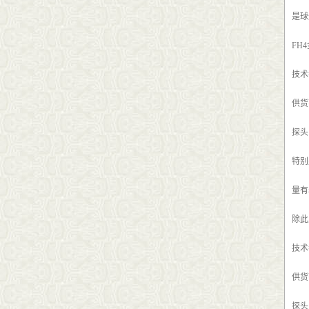
是球
FH
技术
供货
探头 
特别
量有
除此
技术
供货
探头 