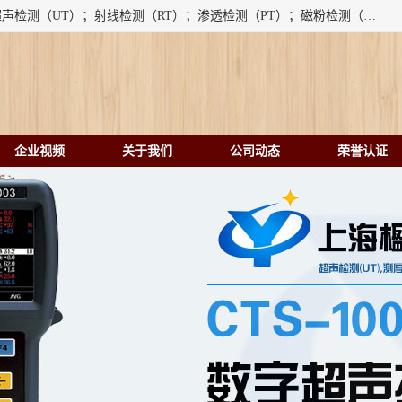
上海楹点检测设备有限公司提供的无损检测仪器设备包括：超声检测（UT）；射线检测（RT）；渗透检测（PT）；磁粉检测（MT）；涡流检测（ET）；化学用品（CH）、超声波相控阵、超声波测厚仪、超声导波、超声TOFD探伤仪、超声波探头、涡流探伤仪、涡流探头、涡流阵列、磁粉探伤机。代理以下品牌：汕超、美国GE(德国KK）、奥林巴斯（Olympus NDT）、美国磁通（Magnaflux）、DAKOTA等；
企业视频
关于我们
公司动态
荣誉认证