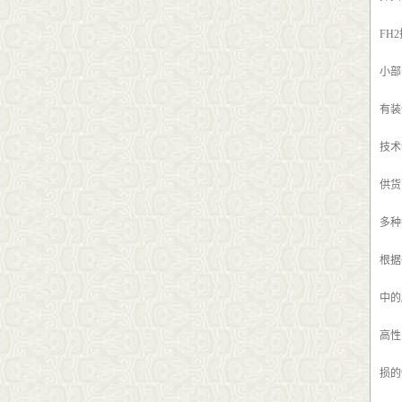
FH
小部
有装
技术
供货
多种
根据
中的
高性
损的