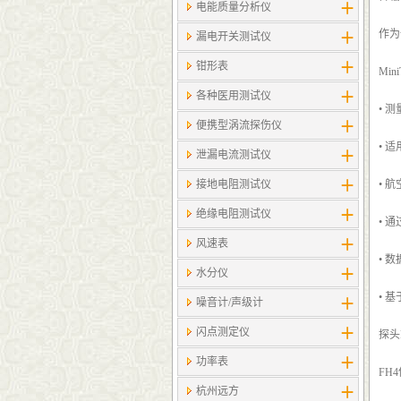
电能质量分析仪
作为
漏电开关测试仪
钳形表
Min
各种医用测试仪
• 
便携型涡流探伤仪
• 
泄漏电流测试仪
接地电阻测试仪
• 
绝缘电阻测试仪
• 
风速表
• 
水分仪
• 
噪音计/声级计
闪点测定仪
探头F
功率表
FH
杭州远方