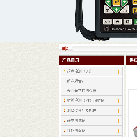
产品目录
供
超声检测（UT）
超声耦合剂
表面光学检测仪器
射线检测（RT）辐射仪
测厚仪系列及配件
静电测试仪
红外测温仪