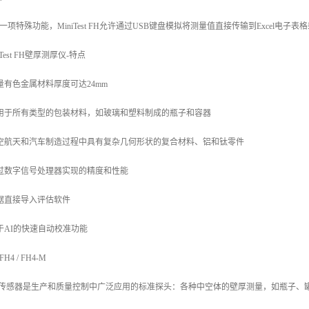
一项特殊功能，MiniTest FH允许通过USB键盘模拟将测量值直接传输到Excel电子
iTest FH壁厚测厚仪-特点
测量有色金属材料厚度可达24mm
适用于所有类型的包装材料，如玻璃和塑料制成的瓶子和容器
航空航天和汽车制造过程中具有复杂几何形状的复合材料、铝和钛零件
通过数字信号处理器实现的精度和性能
数据直接导入评估软件
基于AI的快速自动校准功能
H4 / FH4-M
4传感器是生产和质量控制中广泛应用的标准探头：各种中空体的壁厚测量，如瓶子、