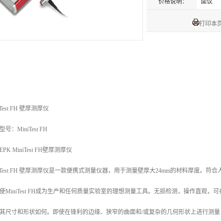
价格说明：
面议
打印本
iTest FH 壁厚测厚仪
号：MiniTest FH
PK MiniTest FH壁厚测厚仪
niTest FH 壁厚测厚仪是一款便携式测量仪器，用于测量壁厚大24mm的材料厚度。
使MiniTest FH成为生产和任何质量实验室的理想测量工具。无损检测，操作直观
其尺寸和形状如何。即使在锋利的边缘、狭窄的曲面和/或复杂的几何形状上进行测量