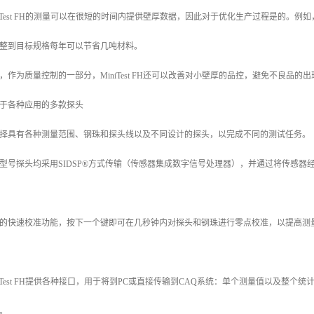
niTest FH的测量可以在很短的时间内提供壁厚数据，因此对于优化生产过程是的。例
整到目标规格每年可以节省几吨材料。
，作为质量控制的一部分，MiniTest FH还可以改善对小壁厚的品控，避免不良品的出
于各种应用的多款探头
择具有各种测量范围、钢珠和探头线以及不同设计的探头，以完成不同的测试任务。
型号探头均采用SIDSP®方式传输（传感器集成数字信号处理器），并通过将传感器
的快速校准功能，按下一个键即可在几秒钟内对探头和钢珠进行零点校准，以提高测
niTest FH提供各种接口，用于将到PC或直接传输到CAQ系统：单个测量值以及整个统计
。