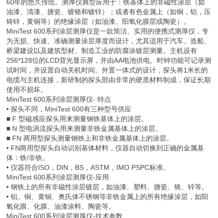
60年的悠久传统。测厚仪典型应用于：铁基体上的非磁性涂层（如
油漆、清漆、搪瓷、镀铬和镀锌）；或者有色金属上（如铜，铝，压
铸锌，黄铜等）的绝缘涂层（如油漆、阳氧化膜层或陶瓷）。
MiniTest 600系列涂层测厚仪是一款简洁、实用的便携式测厚仪，专
为无损、快速、准确测量涂层厚度而设计，尤其适用于汽车、造船、
桥梁建设以及建筑型材、制造工业的防腐涂镀层测量。主机设有
256*128位的LCD背光显示屏，并由AA电池供电。时钟功能可记录测
试时间，并设置自动关机时间。外置一体式的设计，探头将1米长的
电缆与主机连接，新研制的探头部由非常的硬质材料制成，保证长期
使用不损坏。
MiniTest 600系列涂层测厚仪- 特点
• 探头不同，MiniTest 600有三种型号供应
■ F 型磁感应探头用来测量钢铁基体上的涂层。
■ N 型电涡流探头用来测量非铁金属基体上的涂层。
■ FN 两用型探头测量钢铁上和非铁金属基体上的涂层。
• FN两用型探头自动识别基体材料，仪器自动切换到正确的金属基
体：铁/非铁。
• 仪器符合ISO，DIN，BS，ASTM，IMO PSPC标准。
MiniTest 600系列涂层测厚仪-应用
• 钢铁上的所有非磁性涂层镀层，如油漆、塑料、搪瓷、铬、锌等。
• 铝、铜、黄铜、奥氏体不锈钢等非铁金属上的所有绝缘涂层，如阳
氧化膜、化膜、油漆涂料、陶瓷等。
MiniTest 600系列涂层测厚仪-技术参数