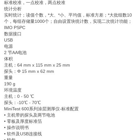
标准校准，一点校准，两点校准
统计分析
实时统计；读值个数，*大、*小、平均值，标准方差；*大批组数10
个，每组存储量1000个；自由设置块统计数，实现二次统计功能；
IMO PSPC
数据接口
USB
电源
2 节AA电池
体积
主机：64 mm x 115 mm x 25 mm
探头：Φ 15 mm x 62 mm
重量
190 g
环境温度
主机：0 - 50 ℃
探头：-10℃ - 70℃
MiniTest 600系列涂层测厚仪-标准配置
• 主机带的探头及两节电池
• 零板及厚度标准箔
• 操作说明书
• 软件及USB连接线