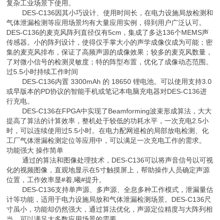
复杂工业场景下使用。
DES-C136因其小巧设计、使用时间长，在电力设施局放检测和
气体泄漏检测等应用场景均有大量应用实例，得到用户广泛认可。
DES-C136的麦克风阵列直径仅有5cm，集成了多达136个MEMS声
传感器。小的阵列设计，使得仅手掌大小的声学成像仪成为可能；密
集的麦克风排布，保证了高频声源的成像效果；较多的麦克风数量，
了对微小信号的检测灵敏度；特的阵型布置，优化了成像动态范围。
过5.5小时持续工作时间
DES-C136内置 3300mAh 的 18650 锂电池。可以使用支持3.0
或早版本的PD协议的智能手机或笔记本电脑充电器对DES-C136进
行充电。
DES-C136在FPGA中实现了Beamforming波束形成算法，大大
提高了算法的计算效率，整机处于较低的功耗水平，一次充电2.5小
时，可以连续使用过5.5小时。在电力配网巡检的局部放电检测、化
工厂气体泄漏检测定位等应用中，可以满足一次充电工作的需求。
功能强大 操作简单
通过的算法和图像处理技术，DES-C136可以将声音信号以可视
化的视频图像，直观地显示在5寸触摸屏上，帮助操作人员确定声源
位置，工作效率显#着,曦#提升。
DES-C136支持单声源、多声源、全息多种工作模式，泄漏量估
计等功能，适用于电力设施局放和气体泄漏检测场景。DES-C136尺
寸虽小，功能却仍然强大，通过算法优化，声源定位精度与大阵列相
当，可以满足大多数应用场景的需要。