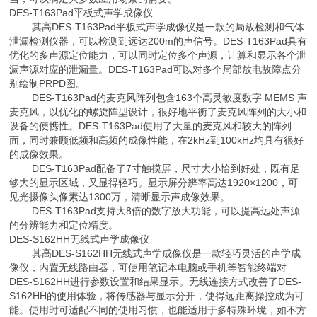
DES-T163Pad平板式声学成像仪
其高DES-T163Pad平板式声学成像仪是一款的局放检测和气体
泄漏检测仪器，可以检测到远达200m的声信号。DES-T163Pad具有
优化的多声源定位能力，可以同时定位多个声源，计算和显示各个泄
漏声源对应的泄漏量。DES-T163Pad可以对多个局部放电故障点分
别绘制PRPD图。
DES-T163Pad的麦克风阵列包含163个高灵敏度数字 MEMS 声
麦克风，以优化的螺旋阵型设计，很好地平衡了麦克风阵列的大小和
设备的便携性。DES-T163Pad使用了大量的麦克风和较大的阵列
面，同时兼顾低频和高频的成像性能，在2kHz到100kHz均具有很好
的成像效果。
DES-T163Pad配备了7寸触摸屏，尺寸大小恰到好处，既有足
够大的显示区域，又显得轻巧。显示屏分辨率高达1920×1200，可
见光摄像头像素达1300万，清晰显示声成像效果。
DES-T163Pad支持大8倍的数字放大功能，可以提高远处声源
的分辨能力和定位精度。
DES-S162HH无线式声学成像仪
其高DES-S162HH无线式声学成像仪是一款轻巧灵活的声学成
像仪，内置无线路由器，可使用笔记本电脑或手机等智能终端对
DES-S162HH进行参数设置和结果显示。无线连接方式改善了DES-
S162HH的使用体验，将传感器与显示分开，使得远距离操控成为可
能。使用时可适配不同的使用习惯，也能适用于多特殊环境，如不方