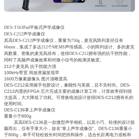
DES-T163Pad平板式声学成像仪
DES-C212声学成像仪
其高DES-C212声学成像仪，重量为750g，麦克风阵列直径仅有
66mm，集成了多达212个MEMS声传感器。小的阵列设计、多的麦克
风数量、密集的麦克风排布，使得DES-C212拥有强的抗干扰性能，
同时了高频声成像效果和对微小信号的检测灵敏度。
212个麦克风 抗干扰能力强
100kHz带宽 局放泄漏发现早
1600万像素摄像头 图片清晰度高
DES-C212采用握手包胶设计，兼顾性与美观，且不失时尚。DES-
C212内置的FPGA 芯片完成主要的成像计算工作，计算效率得到很
大提高，大大降低了功耗。可替换电池设计使得DES-C212拥有长的
使用时间。
DES-C136掌上声学成像仪
重量小于800g
其高DES-C136是一款微型声学相机，以其小巧、轻便的设计脱
颖而出，仅有手掌大小，故名“掌上声学成像仪”。DES-C136重量小
于800g，单手可轻松较长时间把持和操作，适合长距离电力巡检和