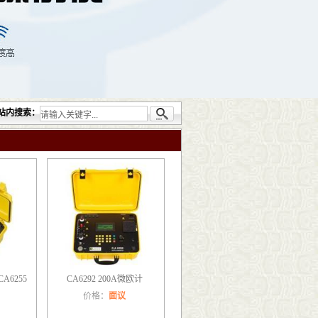
司提供的无损检测仪器设备包括：超声检测（UT）；射线检测（RT）；渗透检测（PT）；
站内搜索：
CA6255
CA6292 200A微欧计
价格：
面议