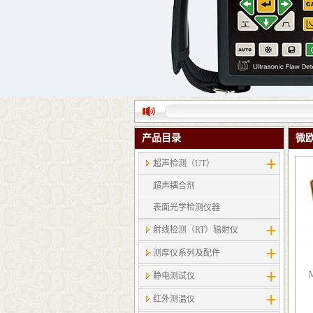
产品目录
微
超声检测（UT）
超声耦合剂
表面光学检测仪器
射线检测（RT）辐射仪
测厚仪系列及配件
静电测试仪
红外测温仪