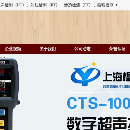
上海楹点检测设备有限公司提供的无损检测仪器设备包括：超声检测（UT）；射线检测（RT）；渗透检测（PT）；磁粉检测（MT）；涡流检测（ET）；化学用品（CH）、超声波相控阵、超声波测厚仪、超声导波、超声TOFD探伤仪、超声波探头、涡流探伤仪、涡流探头、涡流阵列、磁粉探伤机。代理以下品牌：汕超、美国GE(德国KK）、奥林巴斯（Olympus NDT）、美国磁通（Magnaflux）、DAKOTA等；
企业视频
关于我们
公司动态
荣誉认证