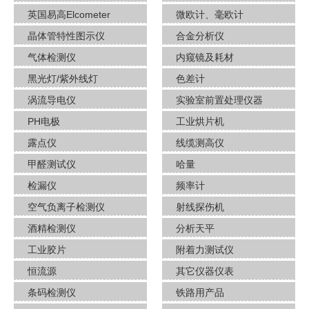
英国易高Elcometer
微欧计、毫欧计
晶体管特性图示仪
合金分析仪
气体检测仪
内窥镜及耗材
黑光灯/紫外线灯
色差计
涡流导电仪
实验室前置处理仪器
PH电极
工业烘片机
露点仪
线缆测高仪
甲醛测试仪
哈量
检漏仪
频率计
空气负离子检测仪
射线探伤机
酒​精检测仪
分析天平
工业胶片
附着力测试仪
恒流源
其它仪器仪表
条码检测仪
铁路用产品