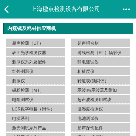
上海楹点检测设备有限公司
内窥镜及耗材供应商机
超声检测（UT）
超声耦合剂
表面光学检测仪器
射线检测（RT）辐射仪
测厚仪系列及配件
静电测试仪
红外测温仪
粗糙度仪
测振仪
转速表(频闪仪）
磁粉检测（MT）
示波表/示波器及附加
电阻测试仪
超声波检测用试块
LCR数字电桥（附件）
温湿度检测仪
电源系列
电池测试仪
激光测试系列产品
超声探伤配件