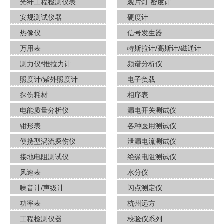
光纤工程检测仪表
观片灯 密度计
安规测试仪器
硬度计
热像仪
信号发生器
万用表
特斯拉计/高斯计​/磁通计
测力仪*推拉力计
频谱分析仪
照度计/紫外照度计
电子负载
探伤耗材
相序表
电能质量分析仪
漏电开关测试仪
钳形表
各种医用测试仪
便携型涡流探伤仪
泄漏电流测试仪
接地电阻测试仪
绝缘电阻测试仪
风速表
水分仪
噪音计/声级计
闪点测定仪
功率表
杭州远方
工程检测仪器
校验仪系列