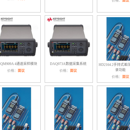
价格：
面议
AQM909A 4通道采样模块
DAQ973A数据采集系统
HD2164.2手持式差
录功能
价格：
面议
价格：
面议
价格：
面议