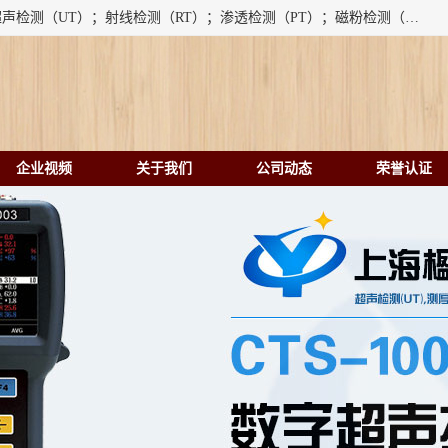
上海楹点检测设备有限公司提供的无损检测仪器设备包括：超声检测（UT）；射线检测（RT）；渗透检测（PT）；磁粉检测（MT）；涡流检测（ET）；化学用品（CH）、超声波相控阵、超声波测厚仪、超声导波、超声TOFD探伤仪、超声波探头、涡流探伤仪、涡流探头、涡流阵列、磁粉探伤机。代理以下品牌：汕超、美国GE(德国KK）、奥林巴斯（Olympus NDT）、美国磁通（Magnaflux）、DAKOTA等；
企业视频
关于我们
公司动态
荣誉认证