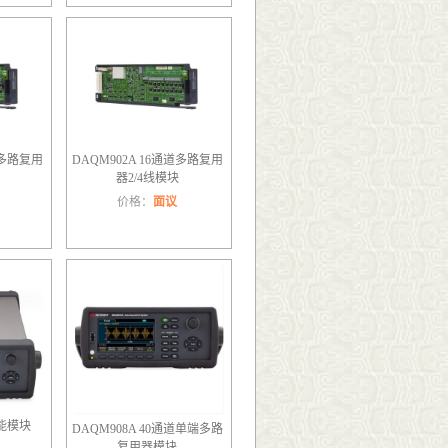
道多路复用
DAQM902A 16通道多路复用
器2/4线模块
价格：
面议
功能模块
DAQM908A 40通道单端多路
复用器模块