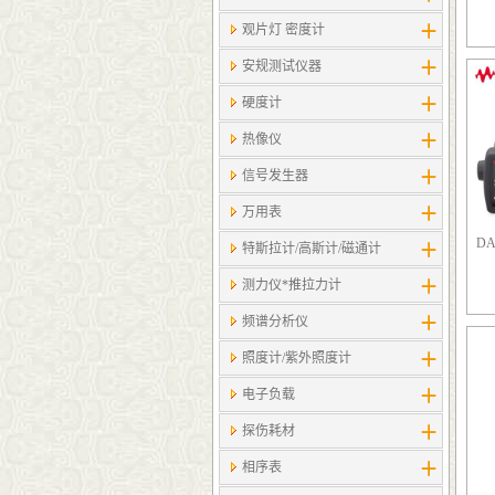
观片灯 密度计
安规测试仪器
硬度计
热像仪
信号发生器
万用表
D
特斯拉计/高斯计​/磁通计
测力仪*推拉力计
频谱分析仪
照度计/紫外照度计
电子负载
探伤耗材
相序表