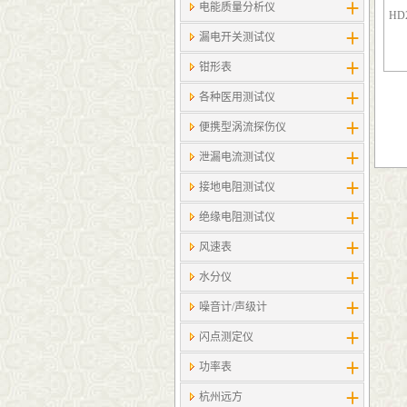
电能质量分析仪
HD
漏电开关测试仪
钳形表
各种医用测试仪
便携型涡流探伤仪
泄漏电流测试仪
接地电阻测试仪
绝缘电阻测试仪
风速表
水分仪
噪音计/声级计
闪点测定仪
功率表
杭州远方