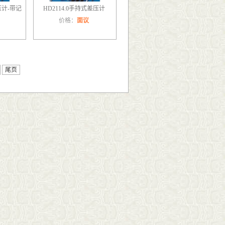
压计-带记
HD2114.0手持式差压计
价格：
面议
尾页